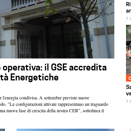
Ri
an
7 
 operativa: il GSE accredita
tà Energetiche
C
Sa
ve
per l'energia condivisa. A settembre previste nuove
7 
do. "Le configurazioni attivate rappresentano un traguardo
una nuova fase di crescita della nostra CER", sottolinea il