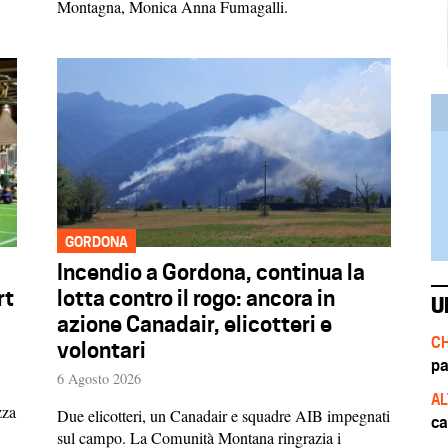
Montagna, Monica Anna Fumagalli.
GORDONA
Incendio a Gordona, continua la
rt
lotta contro il rogo: ancora in
U
azione Canadair, elicotteri e
CH
volontari
pa
6 Agosto 2026
AL
zza
Due elicotteri, un Canadair e squadre AIB impegnati
ca
sul campo. La Comunità Montana ringrazia i