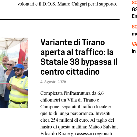
SO
volontari e il D.O.S. Mauro Caligari per il supporto.
GS
En
SO
mo
Variante di Tirano
VA
aperta al traffico: la
in
Statale 38 bypassa il
centro cittadino
4 Agosto 2026
Completata l'infrastruttura da 6,6
chilometri tra Villa di Tirano e
Campone: separati il traffico locale e
quello di lunga percorrenza. Investiti
circa 254 milioni di euro. Al taglio del
nastro di questa mattina: Matteo Salvini,
Edoardo Rixi e gli assessori regionali