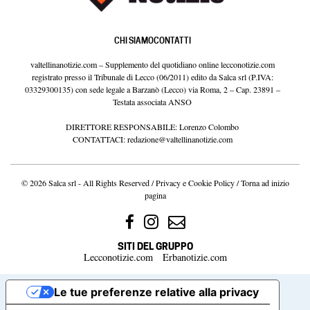
valtellinanotizie.com – Supplemento del quotidiano online lecconotizie.com
registrato presso il Tribunale di Lecco (06/2011) edito da Salca srl (P.IVA:
03329300135) con sede legale a Barzanò (Lecco) via Roma, 2 – Cap. 23891 –
Testata associata ANSO
DIRETTORE RESPONSABILE: Lorenzo Colombo
CONTATTACI:
redazione@valtellinanotizie.com
© 2026 Salca srl - All Rights Reserved /
Privacy e Cookie Policy
/
Torna ad inizio
pagina
SITI DEL GRUPPO
Lecconotizie.com
Erbanotizie.com
Le tue preferenze relative alla privacy
Informativa sulla raccolta