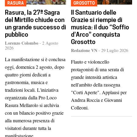
RASURA
GROSOTTO
Rasura, la 27ª Sagra
Il Santuario delle
del Mirtillo chiude con
Grazie si riempie di
un grande successo di
musica: il duo “Soffio
pubblico
d’Arco” conquista
Grosotto
Lorenzo Colombo
-
2 Agosto
2026
Redazione VN
-
29 Luglio 2026
La manifestazione si è conclusa
Flauto e violoncello
oggi, domenica 2 agosto, dopo
protagonisti di una serata di
quattro giorni dedicati a
grande intensità artistica
gastronomia, musica e
nell'ambito della rassegna
tradizioni locali. L'iniziativa
"Corti Aperte". Applausi per
organizzata dalla Pro Loco
Andrea Roccia e Giovanni
Rasura Mellarolo si archivia
Colleoni.
con un bilancio positivo grazie
alla numerosa presenza di
visitatori durante tutta la
manifestazione.