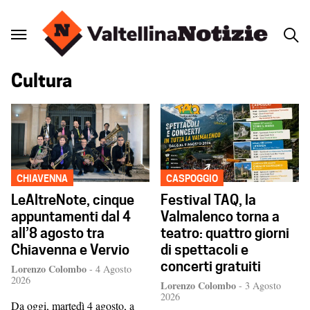
Cultura
CHIAVENNA
CASPOGGIO
LeAltreNote, cinque
Festival TAQ, la
appuntamenti dal 4
Valmalenco torna a
all’8 agosto tra
teatro: quattro giorni
Chiavenna e Vervio
di spettacoli e
concerti gratuiti
Lorenzo Colombo
-
4 Agosto
2026
Lorenzo Colombo
-
3 Agosto
2026
Da oggi, martedì 4 agosto, a