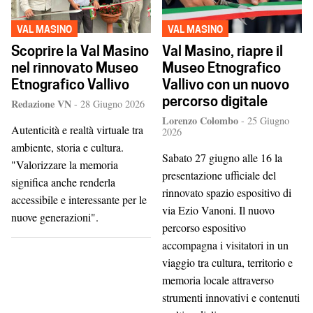
VAL MASINO
VAL MASINO
Scoprire la Val Masino
Val Masino, riapre il
nel rinnovato Museo
Museo Etnografico
Etnografico Vallivo
Vallivo con un nuovo
percorso digitale
Redazione VN
-
28 Giugno 2026
Lorenzo Colombo
-
25 Giugno
Autenticità e realtà virtuale tra
2026
ambiente, storia e cultura.
Sabato 27 giugno alle 16 la
"Valorizzare la memoria
presentazione ufficiale del
significa anche renderla
rinnovato spazio espositivo di
accessibile e interessante per le
via Ezio Vanoni. Il nuovo
nuove generazioni".
percorso espositivo
accompagna i visitatori in un
viaggio tra cultura, territorio e
memoria locale attraverso
strumenti innovativi e contenuti