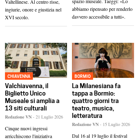
spazio museale. Taeggi: «Lo
Valtellinese. Al centro risse,
abbiamo ripensato per renderlo
ingiurie, onore e giustizia nel
davvero accessibile a tutti».
XVI secolo.
CHIAVENNA
BORMIO
Valchiavenna, il
La Milanesiana fa
Biglietto Unico
tappa a Bormio:
Museale si amplia a
quattro giorni tra
13 siti culturali
teatro, musica,
letteratura
Redazione VN
-
21 Luglio 2026
Redazione VN
-
15 Luglio 2026
Cinque nuovi ingressi
Dal 16 al 19 luglio il festival
arricchiscono l'iniziativa