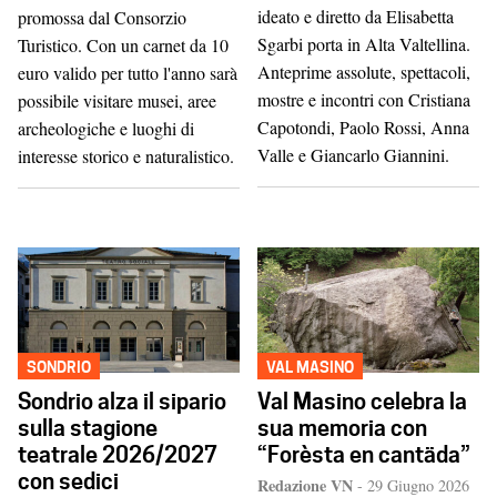
ideato e diretto da Elisabetta
promossa dal Consorzio
Sgarbi porta in Alta Valtellina.
Turistico. Con un carnet da 10
Anteprime assolute, spettacoli,
euro valido per tutto l'anno sarà
mostre e incontri con Cristiana
possibile visitare musei, aree
Capotondi, Paolo Rossi, Anna
archeologiche e luoghi di
Valle e Giancarlo Giannini.
interesse storico e naturalistico.
SONDRIO
VAL MASINO
Sondrio alza il sipario
Val Masino celebra la
sulla stagione
sua memoria con
teatrale 2026/2027
“Forèsta en cantäda”
con sedici
Redazione VN
-
29 Giugno 2026