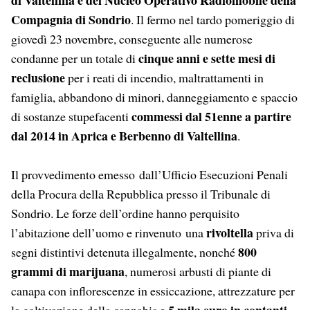
di Valtellina e del Nucleo Operativo Radiomobile della
Compagnia di Sondrio
. Il fermo nel tardo pomeriggio di
giovedì 23 novembre, conseguente alle numerose
cinque anni e sette mesi
di
condanne per un totale di
reclusione
per i reati di incendio, maltrattamenti in
famiglia, abbandono di minori, danneggiamento e spaccio
commessi dal 51enne a partire
di sostanze stupefacenti
dal 2014 in Aprica e Berbenno di Valtellina
.
Il provvedimento emesso dall’Ufficio Esecuzioni Penali
della Procura della Repubblica presso il Tribunale di
Sondrio. Le forze dell’ordine hanno perquisito
rivoltella
l’abitazione dell’uomo e rinvenuto una
priva di
800
segni distintivi detenuta illegalmente, nonché
grammi di marijuana
, numerosi arbusti di piante di
canapa con inflorescenze in essiccazione, attrezzature per