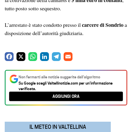
5 mila euro in contanti
la coltivazione della cannabis e
,
tutto posto sotto sequestro.
carcere di Sondrio
L’arrestato è stato condotto presso il
a
disposizione dell’autorità giudiziaria.
F
X
W
L
T
E
a
h
i
e
m
c
a
n
l
a
Non fermarti alle notizie suggerite dall’algoritmo
e
t
k
e
i
Su Google scegli
Valtellinotizie.com
per un’informazione
verificata.
b
s
e
g
l
AGGIUNGI ORA
o
A
d
r
o
p
I
a
k
p
n
m
IL METEO IN VALTELLINA