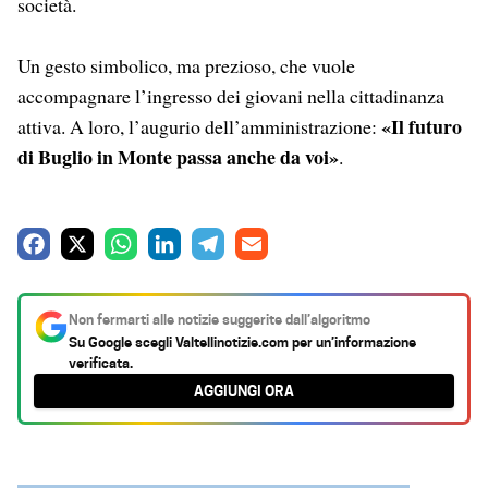
società.
Un gesto simbolico, ma prezioso, che vuole
accompagnare l’ingresso dei giovani nella cittadinanza
«Il futuro
attiva. A loro, l’augurio dell’amministrazione:
di Buglio in Monte passa anche da voi»
.
F
X
W
L
T
E
a
h
i
e
m
c
a
n
l
a
Non fermarti alle notizie suggerite dall’algoritmo
e
t
k
e
i
Su Google scegli
Valtellinotizie.com
per un’informazione
verificata.
b
s
e
g
l
AGGIUNGI ORA
o
A
d
r
o
p
I
a
k
p
n
m