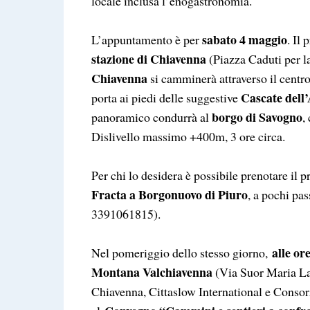
locale inclusa l’enogastronomia.
sabato 4 maggio
L’appuntamento è per
. Il
stazione di Chiavenna
(Piazza Caduti per l
Chiavenna
si camminerà attraverso il centro
Cascate dell
porta ai piedi delle suggestive
borgo di Savogno
panoramico condurrà al
,
Dislivello massimo +400m, 3 ore circa.
Per chi lo desidera è possibile prenotare il 
Fracta a Borgonuovo di Piuro
, a pochi pas
3391061815).
alle or
Nel pomeriggio dello stesso giorno,
Montana Valchiavenna
(Via Suor Maria La
Chiavenna, Cittaslow International e Consor