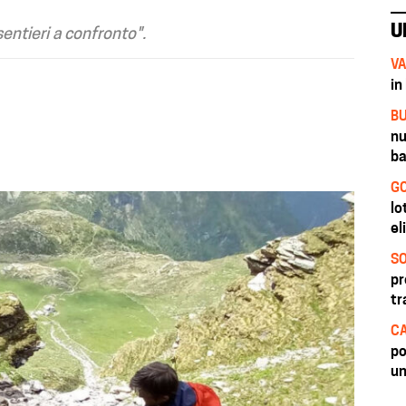
U
entieri a confronto".
VA
in
BU
nu
ba
GO
lo
el
SO
pr
tr
CA
po
un