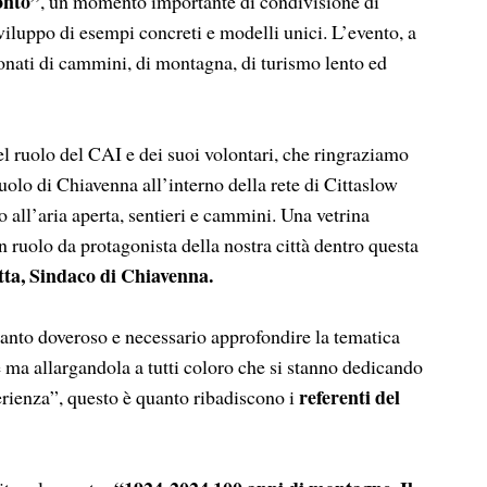
onto”
, un momento importante di condivisione di
sviluppo di esempi concreti e modelli unici. L’evento, a
sionati di cammini, di montagna, di turismo lento ed
l ruolo del CAI e dei suoi volontari, che ringraziamo
ruolo di Chiavenna all’interno della rete di Cittaslow
o all’aria aperta, sentieri e cammini. Una vetrina
 ruolo da protagonista della nostra città dentro questa
tta, Sindaco di Chiavenna.
ertanto doveroso e necessario approfondire la tematica
e ma allargandola a tutti coloro che si stanno dedicando
referenti del
erienza”, questo è quanto ribadiscono i