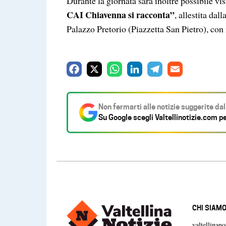
Durante la giornata sarà inoltre possibile vi
CAI Chiavenna si racconta”
, allestita da
Palazzo Pretorio (Piazzetta San Pietro), con 
F
X
W
L
T
E
a
h
i
e
m
c
a
n
l
a
Non fermarti alle notizie suggerite da
e
t
k
e
i
Su Google scegli
Valtellinotizie.com
pe
b
s
e
g
l
o
A
d
r
o
p
I
a
k
p
n
m
CHI SIAM
valtellinan