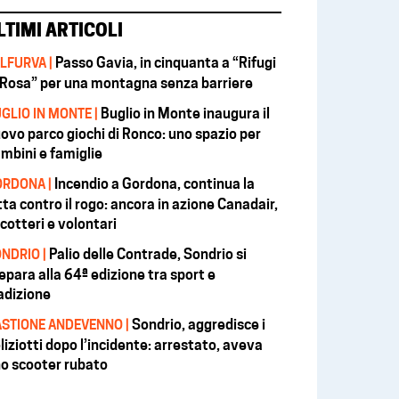
LTIMI ARTICOLI
Passo Gavia, in cinquanta a “Rifugi
LFURVA |
 Rosa” per una montagna senza barriere
Buglio in Monte inaugura il
GLIO IN MONTE |
ovo parco giochi di Ronco: uno spazio per
mbini e famiglie
Incendio a Gordona, continua la
RDONA |
tta contro il rogo: ancora in azione Canadair,
icotteri e volontari
Palio delle Contrade, Sondrio si
NDRIO |
epara alla 64ª edizione tra sport e
adizione
Sondrio, aggredisce i
STIONE ANDEVENNO |
liziotti dopo l’incidente: arrestato, aveva
o scooter rubato