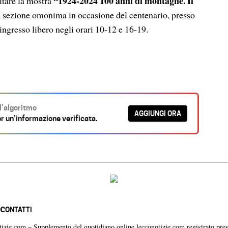
“
1924-2024 100 anni di montagne. Il
sitare la mostra
lla sezione omonima in occasione del centenario, presso
ingresso libero negli orari 10-12 e 16-19.
ll’algoritmo
AGGIUNGI ORA
r un’informazione verificata.
O
CONTATTI
otizie.com – Supplemento del quotidiano online lecconotizie.com registrato pres