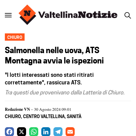
CHIURO
Salmonella nelle uova, ATS
Montagna avvia le ispezioni
"I lotti interessati sono stati ritirati
correttamente", rassicura ATS.
Tra questi due provenivano dalla Latteria di Chiuro.
Redazione VN
– 30 Agosto 2024 09:01
CHIURO
,
CENTRO VALTELLINA
,
SANITÀ
F
X
W
L
T
E