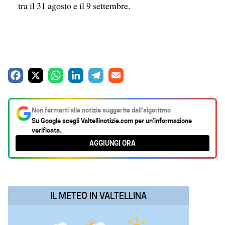
tra il 31 agosto e il 9 settembre.
F
X
W
L
T
E
a
h
i
e
m
c
a
n
l
a
Non fermarti alle notizie suggerite dall’algoritmo
e
t
k
e
i
Su Google scegli
Valtellinotizie.com
per un’informazione
verificata.
b
s
e
g
l
AGGIUNGI ORA
o
A
d
r
o
p
I
a
k
p
n
m
IL METEO IN VALTELLINA