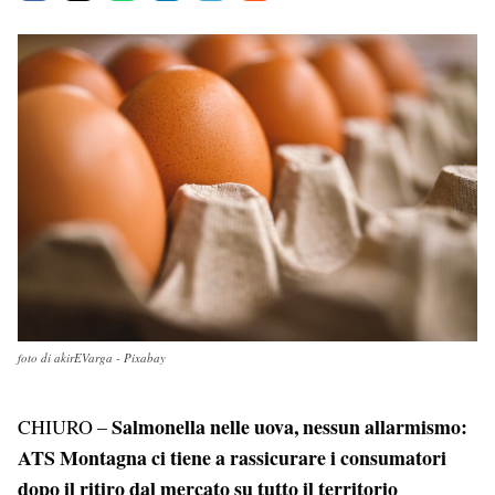
a
h
i
e
m
c
a
n
l
a
e
t
k
e
i
b
s
e
g
l
o
A
d
r
o
p
I
a
k
p
n
m
foto di akirEVarga - Pixabay
Salmonella nelle uova, nessun allarmismo:
CHIURO –
ATS Montagna ci tiene a rassicurare i consumatori
dopo il ritiro dal mercato su tutto il territorio