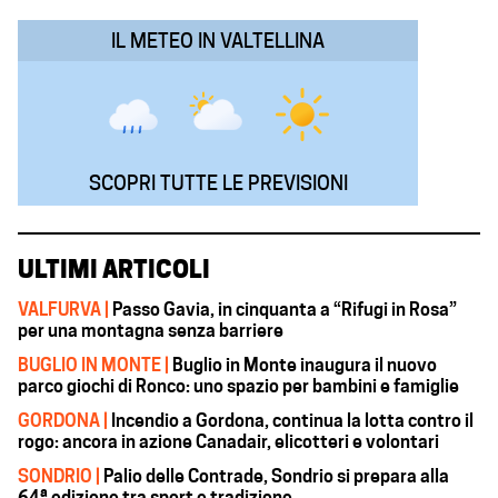
k
p
n
m
IL METEO IN VALTELLINA
SCOPRI TUTTE LE PREVISIONI
ULTIMI ARTICOLI
VALFURVA |
Passo Gavia, in cinquanta a “Rifugi in Rosa”
per una montagna senza barriere
BUGLIO IN MONTE |
Buglio in Monte inaugura il nuovo
parco giochi di Ronco: uno spazio per bambini e famiglie
GORDONA |
Incendio a Gordona, continua la lotta contro il
rogo: ancora in azione Canadair, elicotteri e volontari
SONDRIO |
Palio delle Contrade, Sondrio si prepara alla
64ª edizione tra sport e tradizione