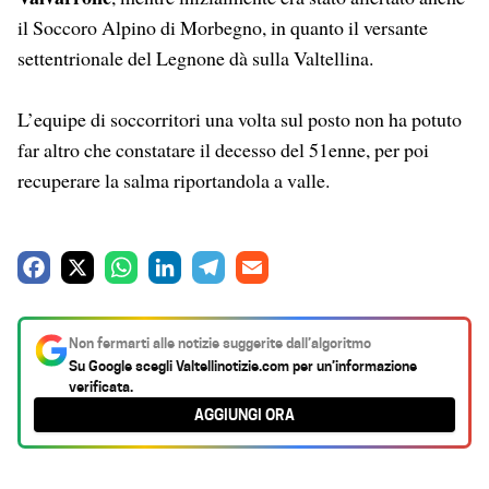
il Soccoro Alpino di Morbegno, in quanto il versante
settentrionale del Legnone dà sulla Valtellina.
L’equipe di soccorritori una volta sul posto non ha potuto
far altro che constatare il decesso del 51enne, per poi
recuperare la salma riportandola a valle.
F
X
W
L
T
E
a
h
i
e
m
c
a
n
l
a
Non fermarti alle notizie suggerite dall’algoritmo
e
t
k
e
i
Su Google scegli
Valtellinotizie.com
per un’informazione
verificata.
b
s
e
g
l
AGGIUNGI ORA
o
A
d
r
o
p
I
a