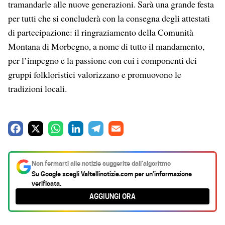
tramandarle alle nuove generazioni. Sarà una grande festa
per tutti che si concluderà con la consegna degli attestati
di partecipazione: il ringraziamento della Comunità
Montana di Morbegno, a nome di tutto il mandamento,
per l’impegno e la passione con cui i componenti dei
gruppi folkloristici valorizzano e promuovono le
tradizioni locali.
F
X
W
L
T
E
a
h
i
e
m
c
a
n
l
a
Non fermarti alle notizie suggerite dall’algoritmo
e
t
k
e
i
Su Google scegli
Valtellinotizie.com
per un’informazione
verificata.
b
s
e
g
l
AGGIUNGI ORA
o
A
d
r
o
p
I
a