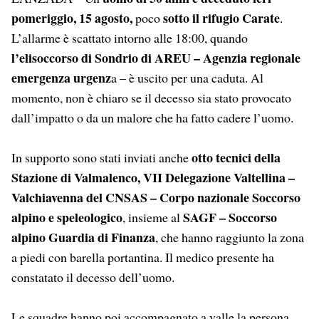
pomeriggio, 15 agosto,
sotto il rifugio Carate
poco
.
L’allarme è scattato intorno alle 18:00, quando
l’elisoccorso di Sondrio di AREU – Agenzia regionale
emergenza urgenz
a – è uscito per una caduta. Al
momento, non è chiaro se il decesso sia stato provocato
dall’impatto o da un malore che ha fatto cadere l’uomo.
otto tecnici della
In supporto sono stati inviati anche
Stazione di Valmalenco, VII Delegazione Valtellina –
Valchiavenna del CNSAS – Corpo nazionale Soccorso
alpino e speleologico
SAGF – Soccorso
, insieme al
alpino Guardia di Finanza
, che hanno raggiunto la zona
a piedi con barella portantina. Il medico presente ha
constatato il decesso dell’uomo.
Le squadre hanno poi accompagnato a valle la persona