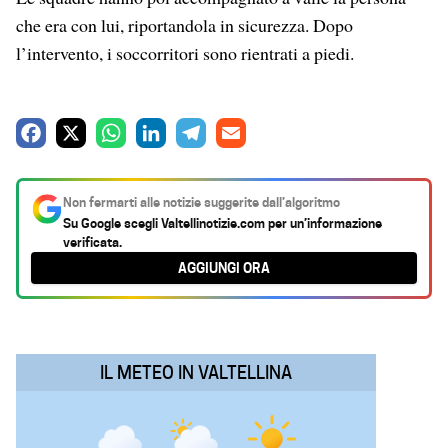
che era con lui, riportandola in sicurezza. Dopo
l’intervento, i soccorritori sono rientrati a piedi.
F
X
W
L
T
E
a
h
i
e
m
c
a
n
l
a
Non fermarti alle notizie suggerite dall’algoritmo
e
t
k
e
i
Su Google scegli
Valtellinotizie.com
per un’informazione
verificata.
b
s
e
g
l
AGGIUNGI ORA
o
A
d
r
o
p
I
a
k
p
n
m
IL METEO IN VALTELLINA