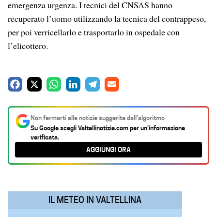
emergenza urgenza. I tecnici del CNSAS hanno
recuperato l’uomo utilizzando la tecnica del contrappeso,
per poi verricellarlo e trasportarlo in ospedale con
l’elicottero.
F
X
W
L
T
E
a
h
i
e
m
c
a
n
l
a
Non fermarti alle notizie suggerite dall’algoritmo
e
t
k
e
i
Su Google scegli
Valtellinotizie.com
per un’informazione
verificata.
b
s
e
g
l
AGGIUNGI ORA
o
A
d
r
o
p
I
a
k
p
n
m
IL METEO IN VALTELLINA