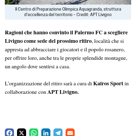
Il Centro di Preparazione Olimpica Aquagranda, struttura
d’eccellenza del territorio – Credit: APT Livigno
Ragioni che hanno convinto il Palermo FC a scegliere
Livigno come sede del prossimo ritiro
, località che si
appresta ad abbracciare i giocatori e il popolo rosanero,
per offrire loro, anche tra le proprie splendide montagne,
un angolo dove sentirsi a casa.
Kairos Sport
L’organizzazione del ritiro sarà a cura di
in
APT Livigno.
collaborazione con
F
X
W
L
T
E