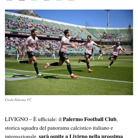
a
h
i
e
m
c
a
n
l
a
e
t
k
e
i
b
s
e
g
l
o
A
d
r
o
p
I
a
k
p
n
m
Credit Palermo FC
Palermo Football Club
LIVIGNO – È ufficiale: il
,
storica squadra del panorama calcistico italiano e
sarà ospite a Livigno nella prossima
internazionale,