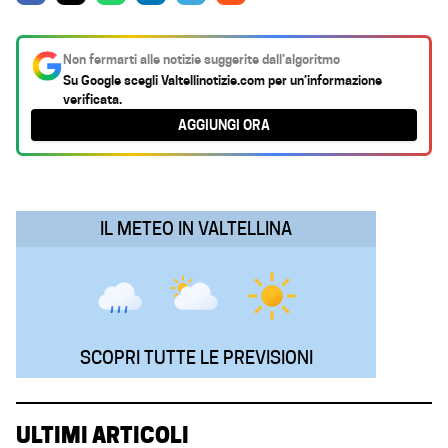
a
h
i
e
m
c
a
n
l
a
Non fermarti alle notizie suggerite dall’algoritmo
e
t
k
e
i
Su Google scegli
Valtellinotizie.com
per un’informazione
verificata.
b
s
e
g
l
AGGIUNGI ORA
o
A
d
r
o
p
I
a
k
p
n
m
IL METEO IN VALTELLINA
SCOPRI TUTTE LE PREVISIONI
ULTIMI ARTICOLI