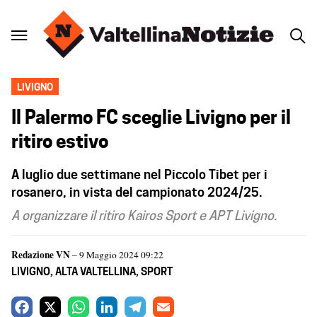
LIVIGNO
Il Palermo FC sceglie Livigno per il
ritiro estivo
A luglio due settimane nel Piccolo Tibet per i
rosanero, in vista del campionato 2024/25.
A organizzare il ritiro Kairos Sport e APT Livigno.
Redazione VN
– 9 Maggio 2024 09:22
LIVIGNO
,
ALTA VALTELLINA
,
SPORT
F
X
W
L
T
E