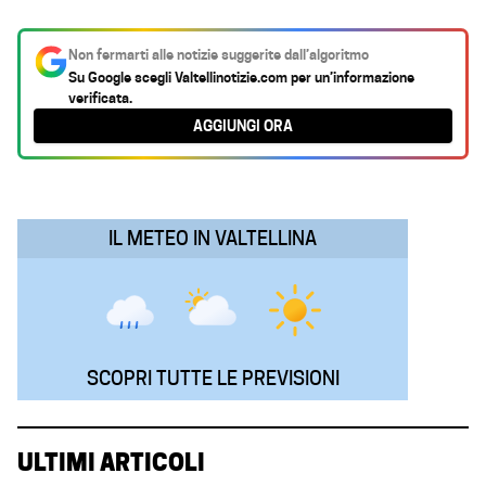
a
h
i
e
m
c
a
n
l
a
Non fermarti alle notizie suggerite dall’algoritmo
e
t
k
e
i
Su Google scegli
Valtellinotizie.com
per un’informazione
verificata.
b
s
e
g
l
AGGIUNGI ORA
o
A
d
r
o
p
I
a
k
p
n
m
IL METEO IN VALTELLINA
SCOPRI TUTTE LE PREVISIONI
ULTIMI ARTICOLI