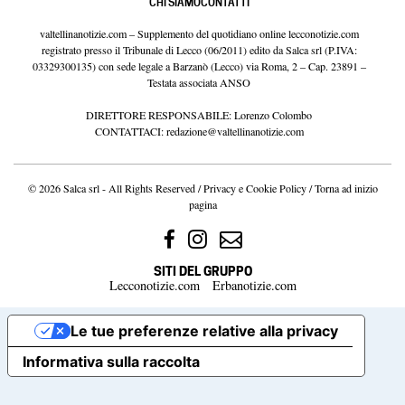
CHI SIAMO
CONTATTI
valtellinanotizie.com – Supplemento del quotidiano online lecconotizie.com
registrato presso il Tribunale di Lecco (06/2011) edito da Salca srl (P.IVA:
03329300135) con sede legale a Barzanò (Lecco) via Roma, 2 – Cap. 23891 –
Testata associata ANSO
DIRETTORE RESPONSABILE: Lorenzo Colombo
CONTATTACI:
redazione@valtellinanotizie.com
© 2026 Salca srl - All Rights Reserved /
Privacy e Cookie Policy
/
Torna ad inizio
pagina
SITI DEL GRUPPO
Lecconotizie.com
Erbanotizie.com
Le tue preferenze relative alla privacy
Informativa sulla raccolta