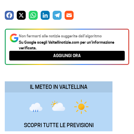
F
X
W
L
T
E
a
h
i
e
m
c
a
n
l
a
Non fermarti alle notizie suggerite dall’algoritmo
e
t
k
e
i
Su Google scegli
Valtellinotizie.com
per un’informazione
verificata.
b
s
e
g
l
AGGIUNGI ORA
o
A
d
r
o
p
I
a
k
p
n
m
IL METEO IN VALTELLINA
SCOPRI TUTTE LE PREVISIONI