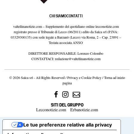
CHI SIAMO
CONTATTI
valtellinanotizie.com – Supplemento del quotidiano online lecconotizie.com
registrato presso il Tribunale di Lecco (06/2011) edito da Salca srl (P.IVA:
03329300135) con sede legale a Barzanò (Lecco) via Roma, 2 – Cap. 23891 –
Testata associata ANSO
DIRETTORE RESPONSABILE: Lorenzo Colombo
CONTATTACI:
redazione@valtellinanotizie.com
© 2026 Salca srl - All Rights Reserved /
Privacy e Cookie Policy
/
Torna ad inizio
pagina
SITI DEL GRUPPO
Lecconotizie.com
Erbanotizie.com
Le tue preferenze relative alla privacy