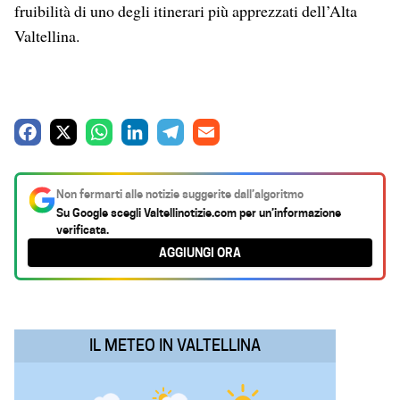
fruibilità di uno degli itinerari più apprezzati dell’Alta
Valtellina.
F
X
W
L
T
E
a
h
i
e
m
c
a
n
l
a
Non fermarti alle notizie suggerite dall’algoritmo
e
t
k
e
i
Su Google scegli
Valtellinotizie.com
per un’informazione
verificata.
b
s
e
g
l
AGGIUNGI ORA
o
A
d
r
o
p
I
a
k
p
n
m
IL METEO IN VALTELLINA