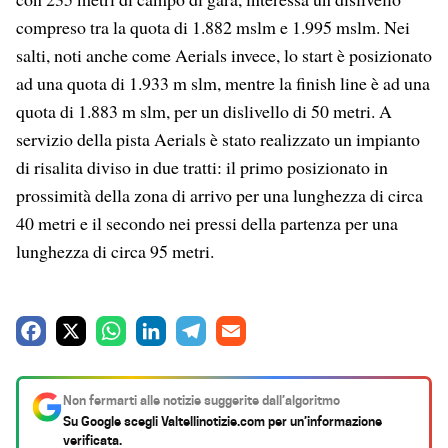
compreso tra la quota di 1.882 mslm e 1.995 mslm. Nei
salti, noti anche come Aerials invece, lo start è posizionato
ad una quota di 1.933 m slm, mentre la finish line è ad una
quota di 1.883 m slm, per un dislivello di 50 metri. A
servizio della pista Aerials è stato realizzato un impianto
di risalita diviso in due tratti: il primo posizionato in
prossimità della zona di arrivo per una lunghezza di circa
40 metri e il secondo nei pressi della partenza per una
lunghezza di circa 95 metri.
F
X
W
L
T
E
a
h
i
e
m
c
a
n
l
a
Non fermarti alle notizie suggerite dall’algoritmo
e
t
k
e
i
Su Google scegli
Valtellinotizie.com
per un’informazione
verificata.