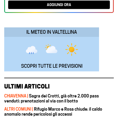
b
s
e
g
l
AGGIUNGI ORA
o
A
d
r
o
p
I
a
k
p
n
m
IL METEO IN VALTELLINA
SCOPRI TUTTE LE PREVISIONI
ULTIMI ARTICOLI
CHIAVENNA |
Sagra dei Crotti, già oltre 2.000 pass
venduti: prenotazioni al via con il botto
ALTRI COMUNI |
Rifugio Marco e Rosa chiude: il caldo
anomalo rende pericolosi gli accessi