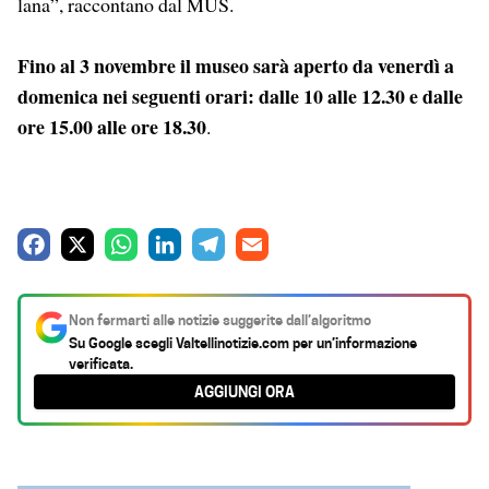
lana”, raccontano dal MUS.
Fino al 3 novembre il museo sarà aperto da venerdì a
domenica nei seguenti orari: dalle 10 alle 12.30 e dalle
ore 15.00 alle ore 18.30
.
F
X
W
L
T
E
a
h
i
e
m
c
a
n
l
a
Non fermarti alle notizie suggerite dall’algoritmo
e
t
k
e
i
Su Google scegli
Valtellinotizie.com
per un’informazione
verificata.
b
s
e
g
l
AGGIUNGI ORA
o
A
d
r
o
p
I
a
k
p
n
m