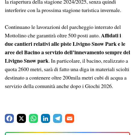
la riapertura della stagione 2024/2025, senza quindi
interferire con la prossima stagione turistica invernale.
Continuano le lavorazioni del parcheggio interrato del
Affidati i
Mottolino che garantirà oltre 500 posti auto.
due cantieri relativi alle piste Livigno Snow Park e le
aree del Bacino a servizio dell’innevamento sempre del
Livigno Snow park
. In particolare, il bacino, realizzato a
quota 2600 metri, sarà di fatto una diga in materiali sciolti
destinato a contenere oltre 200mila metri cubi di acqua a
servizio della comunità anche dopo i Giochi 2026.
F
X
W
L
T
E
a
h
i
e
m