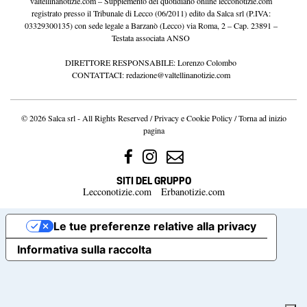
valtellinanotizie.com – Supplemento del quotidiano online lecconotizie.com
registrato presso il Tribunale di Lecco (06/2011) edito da Salca srl (P.IVA:
03329300135) con sede legale a Barzanò (Lecco) via Roma, 2 – Cap. 23891 –
Testata associata ANSO
DIRETTORE RESPONSABILE: Lorenzo Colombo
CONTATTACI:
redazione@valtellinanotizie.com
© 2026 Salca srl - All Rights Reserved /
Privacy e Cookie Policy
/
Torna ad inizio
pagina
SITI DEL GRUPPO
Lecconotizie.com
Erbanotizie.com
Le tue preferenze relative alla privacy
Informativa sulla raccolta