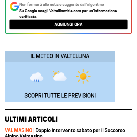
c
a
n
l
a
Non fermarti alle notizie suggerite dall’algoritmo
e
t
k
e
i
Su Google scegli
Valtellinotizie.com
per un’informazione
verificata.
b
s
e
g
l
AGGIUNGI ORA
o
A
d
r
o
p
I
a
k
p
n
m
IL METEO IN VALTELLINA
SCOPRI TUTTE LE PREVISIONI
ULTIMI ARTICOLI
VAL MASINO |
Doppio intervento sabato per il Soccorso
Alpino Valmasino