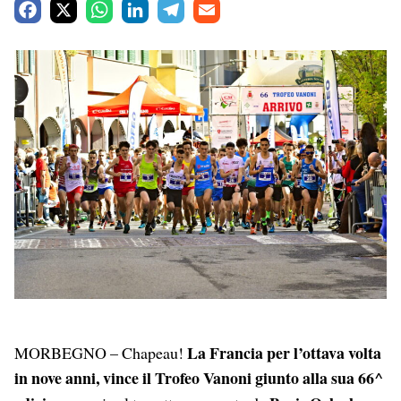
F
X
W
L
T
E
a
h
i
e
m
c
a
n
l
a
e
t
k
e
i
b
s
e
g
l
o
A
d
r
o
p
I
a
k
p
n
m
La Francia per l’ottava volta
MORBEGNO – Chapeau!
in nove anni, vince il Trofeo Vanoni giunto alla sua 66^