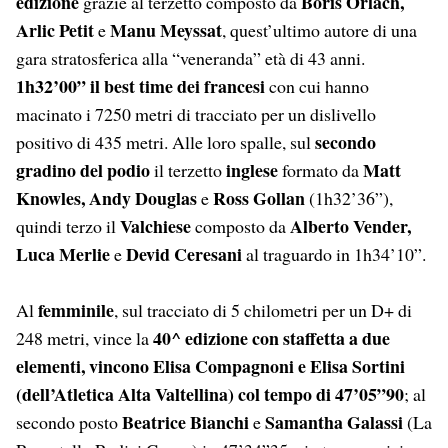
edizione
Boris Orlach,
grazie al terzetto composto da
Arlic Petit
Manu Meyssat
e
, quest’ultimo autore di una
gara stratosferica alla “veneranda” età di 43 anni.
1h32’00” il best time dei francesi
con cui hanno
macinato i 7250 metri di tracciato per un dislivello
secondo
positivo di 435 metri. Alle loro spalle, sul
gradino del podio
inglese
Matt
il terzetto
formato da
Knowles, Andy Douglas
Ross Gollan
e
(1h32’36”),
Valchiese
Alberto Vender,
quindi terzo il
composto da
Luca Merlie
Devid Ceresani
e
al traguardo in 1h34’10”.
femminile
Al
, sul tracciato di 5 chilometri per un D+ di
40^ edizione con staffetta a due
248 metri, vince la
elementi, vincono Elisa Compagnoni e Elisa Sortini
(dell’Atletica Alta Valtellina) col tempo di 47’05”90
; al
Beatrice Bianchi
Samantha Galassi
secondo posto
e
(La