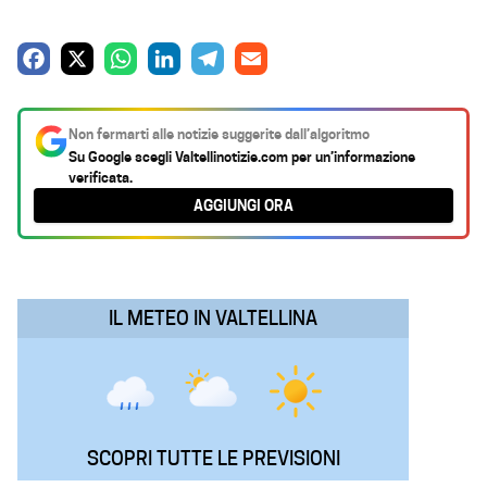
F
X
W
L
T
E
a
h
i
e
m
c
a
n
l
a
Non fermarti alle notizie suggerite dall’algoritmo
e
t
k
e
i
Su Google scegli
Valtellinotizie.com
per un’informazione
verificata.
b
s
e
g
l
AGGIUNGI ORA
o
A
d
r
o
p
I
a
k
p
n
m
IL METEO IN VALTELLINA
SCOPRI TUTTE LE PREVISIONI