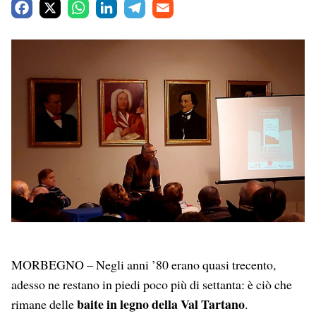
F
X
W
L
T
E
a
h
i
e
m
c
a
n
l
a
e
t
k
e
i
b
s
e
g
l
o
A
d
r
o
p
I
a
k
p
n
m
MORBEGNO – Negli anni ’80 erano quasi trecento,
adesso ne restano in piedi poco più di settanta: è ciò che
baite in legno della Val Tartano
rimane delle
.