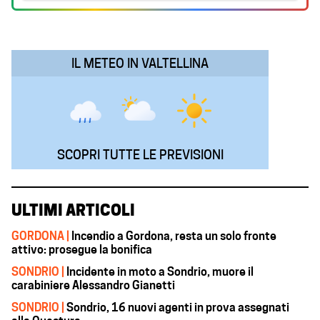
o
p
I
a
k
p
n
m
IL METEO IN VALTELLINA
SCOPRI TUTTE LE PREVISIONI
ULTIMI ARTICOLI
GORDONA |
Incendio a Gordona, resta un solo fronte
attivo: prosegue la bonifica
SONDRIO |
Incidente in moto a Sondrio, muore il
carabiniere Alessandro Gianetti
SONDRIO |
Sondrio, 16 nuovi agenti in prova assegnati