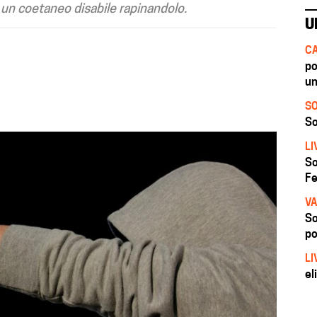
 un coetaneo disabile rapinandolo.
U
CA
po
un
SO
So
LI
So
Fe
VA
So
po
LI
el