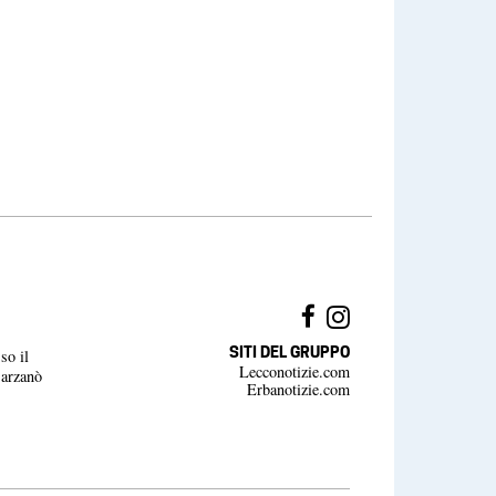
SITI DEL GRUPPO
so il
Lecconotizie.com
Barzanò
Erbanotizie.com