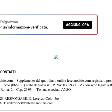
ll’algoritmo
AGGIUNGI ORA
r un’informazione verificata.
O
CONTATTI
otizie.com – Supplemento del quotidiano online lecconotizie.com registrato pres
i Lecco (06/2011) edito da Salca srl (P.IVA: 03329300135) con sede legale a 
a Roma, 2 – Cap. 23891 – Testata associata ANSO
E RESPONSABILE: Lorenzo Colombo
ACI:
redazione@valtellinanotizie.com