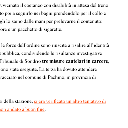
vvicinato il coetaneo con disabilità in attesa del treno
to poi a seguirlo nei bagni prendendolo per il collo e
rgli lo zaino dalle mani per prelevarne il contenuto:
tore e un pacchetto di sigarette.
e forze dell’ordine sono riuscite a risalire all’identità
epubblica, condividendo le risultanze investigative
tre misure cautelari in carcere
l Tribunale di Sondrio
,
sono state eseguite. La terza ha dovuto attendere
ntracciato nel comune di Pachino, in provincia di
 della stazione,
si era verificato un altro tentativo di
 non andato a buon fine
.