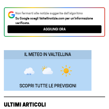
a
h
i
e
m
c
a
n
l
a
Non fermarti alle notizie suggerite dall’algoritmo
e
t
k
e
i
Su Google scegli
Valtellinotizie.com
per un’informazione
verificata.
b
s
e
g
l
AGGIUNGI ORA
o
A
d
r
o
p
I
a
k
p
n
m
IL METEO IN VALTELLINA
SCOPRI TUTTE LE PREVISIONI
ULTIMI ARTICOLI