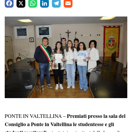
F
X
W
L
T
E
a
h
i
e
m
c
a
n
l
a
e
t
k
e
i
b
s
e
g
l
o
A
d
r
o
p
I
a
k
p
n
m
Premiati presso la sala del
PONTE IN VALTELLINA –
Consiglio a Ponte in Valtellina le studentesse e gli