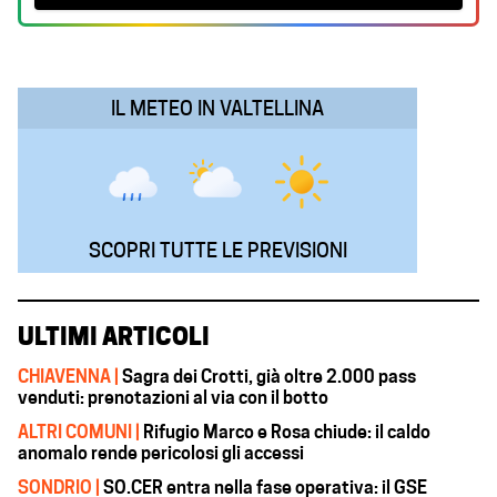
o
A
d
r
o
p
I
a
k
p
n
m
IL METEO IN VALTELLINA
SCOPRI TUTTE LE PREVISIONI
ULTIMI ARTICOLI
CHIAVENNA |
Sagra dei Crotti, già oltre 2.000 pass
venduti: prenotazioni al via con il botto
ALTRI COMUNI |
Rifugio Marco e Rosa chiude: il caldo
anomalo rende pericolosi gli accessi
SONDRIO |
SO.CER entra nella fase operativa: il GSE