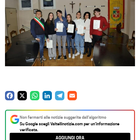
F
X
W
L
T
E
a
h
i
e
m
c
a
n
l
a
Non fermarti alle notizie suggerite dall’algoritmo
e
t
k
e
i
Su Google scegli
Valtellinotizie.com
per un’informazione
verificata.
b
s
e
g
l
AGGIUNGI ORA