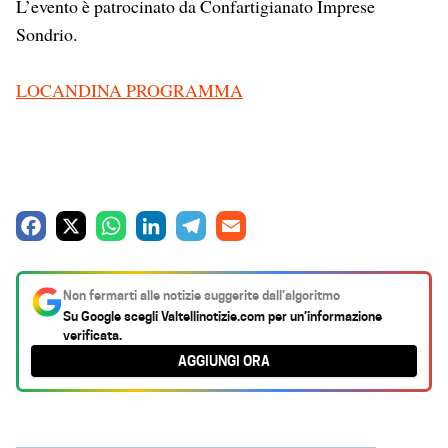
L’evento è patrocinato da Confartigianato Imprese
Sondrio.
LOCANDINA PROGRAMMA
F
X
W
L
T
E
a
h
i
e
m
c
a
n
l
a
Non fermarti alle notizie suggerite dall’algoritmo
e
t
k
e
i
Su Google scegli
Valtellinotizie.com
per un’informazione
verificata.
b
s
e
g
l
AGGIUNGI ORA
o
A
d
r
o
p
I
a
k
p
n
m