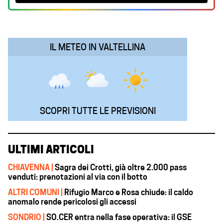
o
A
d
r
o
p
I
a
k
p
n
m
IL METEO IN VALTELLINA
SCOPRI TUTTE LE PREVISIONI
ULTIMI ARTICOLI
CHIAVENNA |
Sagra dei Crotti, già oltre 2.000 pass
venduti: prenotazioni al via con il botto
ALTRI COMUNI |
Rifugio Marco e Rosa chiude: il caldo
anomalo rende pericolosi gli accessi
SONDRIO |
SO.CER entra nella fase operativa: il GSE