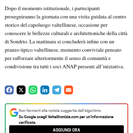
Dopo il momento istituzionale, i partecipanti
proseguiranno la giornata con una visita guidata al centro
storico del capoluogo valtellinese, occasione per
conoscere le bellezze culturali e architettoniche della città
di Sondrio. La mattinata si concluderà infine con un
pranzo tipico valtellinese, momento conviviale pensato
per rafforzare ulteriormente il senso di comunità e
condivisione tra tutti i soci ANAP presenti all’iniziativa.
F
X
W
L
T
E
a
h
i
e
m
c
a
n
l
a
Non fermarti alle notizie suggerite dall’algoritmo
e
t
k
e
i
Su Google scegli
Valtellinotizie.com
per un’informazione
verificata.
b
s
e
g
l
AGGIUNGI ORA