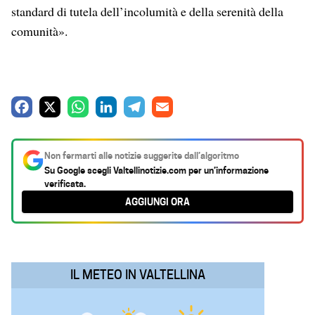
standard di tutela dell’incolumità e della serenità della
comunità».
F
X
W
L
T
E
a
h
i
e
m
c
a
n
l
a
Non fermarti alle notizie suggerite dall’algoritmo
e
t
k
e
i
Su Google scegli
Valtellinotizie.com
per un’informazione
verificata.
b
s
e
g
l
AGGIUNGI ORA
o
A
d
r
o
p
I
a
k
p
n
m
IL METEO IN VALTELLINA