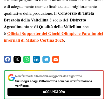
e di adeguamento tecnico finalizzate al miglioramento
Consorzio di Tutela
qualitativo della produzione. Il
Bresaola della Valtellina
Distretto
è socio del
Agroalimentare di Qualità della Valtellina
che
Official Supporter dei Giochi Olimpici e Paralimpici
è
invernali di Milano Cortina 2026
.
F
X
W
L
T
E
a
h
i
e
m
c
a
n
l
a
Non fermarti alle notizie suggerite dall’algoritmo
e
t
k
e
i
Su Google scegli
Valtellinotizie.com
per un’informazione
verificata.
b
s
e
g
l
AGGIUNGI ORA
o
A
d
r
o
p
I
a