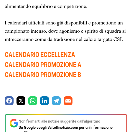
alimentando equilibrio e competizione.
I calendari ufficiali sono già disponibili e promettono un
campionato intenso, dove agonismo e spirito di squadra si
intrecceranno come da tradizione nel calcio targato CSI.
CALENDARIO ECCELLENZA
CALENDARIO PROMOZIONE A
CALENDARIO PROMOZIONE B
F
X
W
L
T
E
a
h
i
e
m
c
a
n
l
a
Non fermarti alle notizie suggerite dall’algoritmo
e
t
k
e
i
Su Google scegli
Valtellinotizie.com
per un’informazione