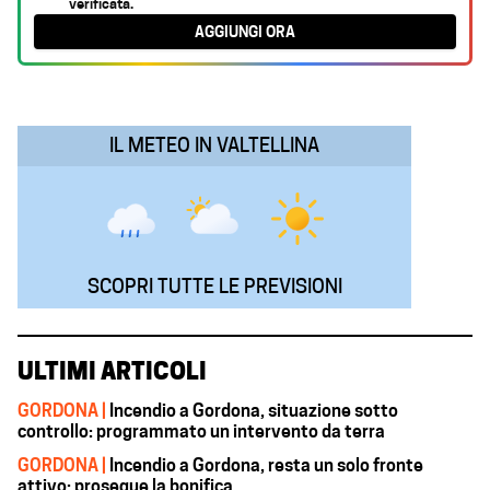
verificata.
b
s
e
g
l
AGGIUNGI ORA
o
A
d
r
o
p
I
a
k
p
n
m
IL METEO IN VALTELLINA
SCOPRI TUTTE LE PREVISIONI
ULTIMI ARTICOLI
GORDONA |
Incendio a Gordona, situazione sotto
controllo: programmato un intervento da terra
GORDONA |
Incendio a Gordona, resta un solo fronte
attivo: prosegue la bonifica