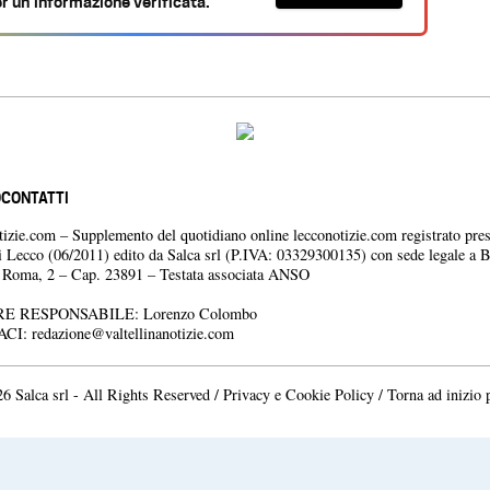
r un’informazione verificata.
O
CONTATTI
otizie.com – Supplemento del quotidiano online lecconotizie.com registrato pres
i Lecco (06/2011) edito da Salca srl (P.IVA: 03329300135) con sede legale a 
a Roma, 2 – Cap. 23891 – Testata associata ANSO
E RESPONSABILE: Lorenzo Colombo
ACI:
redazione@valtellinanotizie.com
6 Salca srl - All Rights Reserved /
Privacy e Cookie Policy
/
Torna ad inizio 