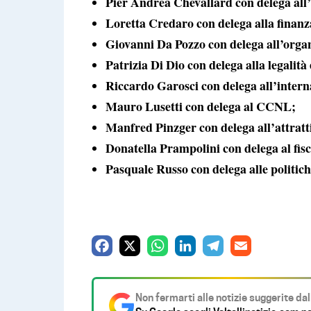
Pier Andrea Chevallard con delega all’
Loretta Credaro con delega alla finanza
Giovanni Da Pozzo con delega all’organ
Patrizia Di Dio con delega alla legalità
Riccardo Garosci con delega all’intern
Mauro Lusetti con delega al CCNL;
Manfred Pinzger con delega all’attratt
Donatella Prampolini con delega al fisc
Pasquale Russo con delega alle politich
F
X
W
L
T
E
a
h
i
e
m
c
a
n
l
a
Non fermarti alle notizie suggerite da
e
t
k
e
i