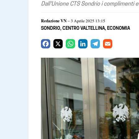
Dall'Unione CTS Sondrio i complimenti e i
Redazione VN
– 3 Aprile 2025 13:15
SONDRIO
,
CENTRO VALTELLINA
,
ECONOMIA
F
X
W
L
T
E
a
h
i
e
m
c
a
n
l
a
e
t
k
e
i
b
s
e
g
l
o
A
d
r
o
p
I
a
k
p
n
m