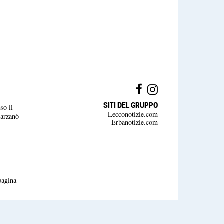
SITI DEL GRUPPO
so il
Lecconotizie.com
Barzanò
Erbanotizie.com
pagina