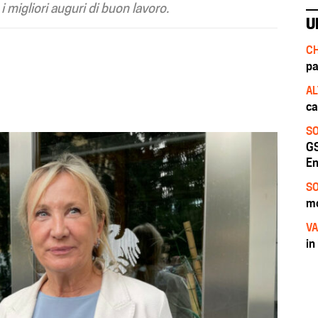
 migliori auguri di buon lavoro.
U
CH
pa
AL
ca
SO
GS
En
SO
mo
VA
in