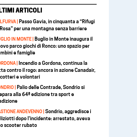
LTIMI ARTICOLI
Passo Gavia, in cinquanta a “Rifugi
LFURVA |
 Rosa” per una montagna senza barriere
Buglio in Monte inaugura il
GLIO IN MONTE |
ovo parco giochi di Ronco: uno spazio per
mbini e famiglie
Incendio a Gordona, continua la
RDONA |
tta contro il rogo: ancora in azione Canadair,
icotteri e volontari
Palio delle Contrade, Sondrio si
NDRIO |
epara alla 64ª edizione tra sport e
adizione
Sondrio, aggredisce i
STIONE ANDEVENNO |
liziotti dopo l’incidente: arrestato, aveva
o scooter rubato