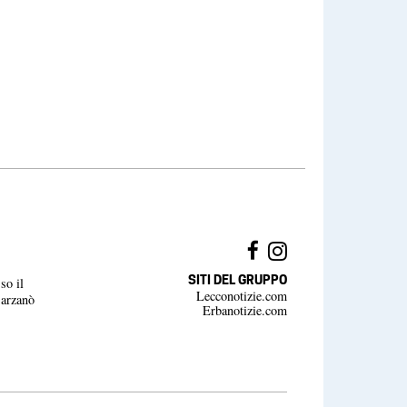
SITI DEL GRUPPO
so il
Lecconotizie.com
Barzanò
Erbanotizie.com