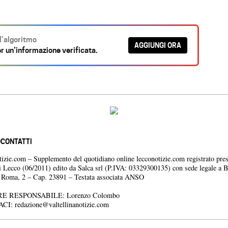
ll’algoritmo
AGGIUNGI ORA
r un’informazione verificata.
O
CONTATTI
otizie.com – Supplemento del quotidiano online lecconotizie.com registrato pres
i Lecco (06/2011) edito da Salca srl (P.IVA: 03329300135) con sede legale a 
a Roma, 2 – Cap. 23891 – Testata associata ANSO
E RESPONSABILE: Lorenzo Colombo
ACI:
redazione@valtellinanotizie.com