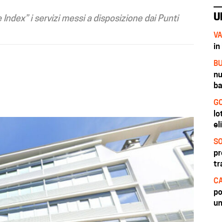
U
ndex” i servizi messi a disposizione dai Punti
VA
in
BU
nu
ba
GO
lo
el
SO
pr
tr
CA
po
un