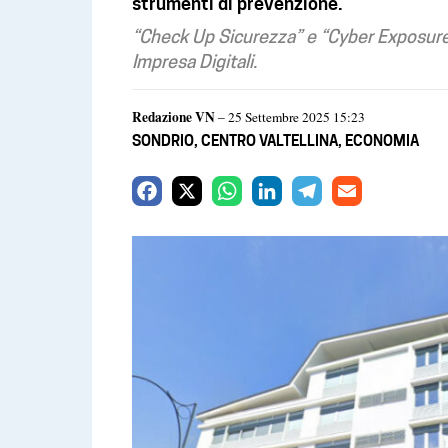
strumenti di prevenzione.
“Check Up Sicurezza” e “Cyber Exposure I
Impresa Digitali.
Redazione VN
– 25 Settembre 2025 15:23
SONDRIO
,
CENTRO VALTELLINA
,
ECONOMIA
F
X
W
L
T
E
a
h
i
e
m
c
a
n
l
a
e
t
k
e
i
b
s
e
g
l
o
A
d
r
o
p
I
a
k
p
n
m