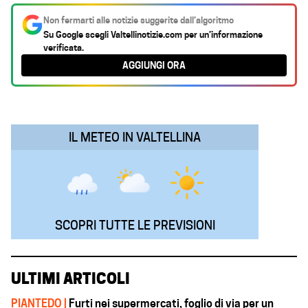
c
a
n
l
a
Non fermarti alle notizie suggerite dall’algoritmo
e
t
k
e
i
Su Google scegli
Valtellinotizie.com
per un’informazione
verificata.
b
s
e
g
l
AGGIUNGI ORA
o
A
d
r
o
p
I
a
k
p
n
m
IL METEO IN VALTELLINA
SCOPRI TUTTE LE PREVISIONI
ULTIMI ARTICOLI
PIANTEDO |
Furti nei supermercati, foglio di via per un