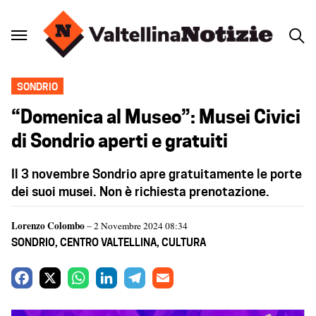
SONDRIO
“Domenica al Museo”: Musei Civici
di Sondrio aperti e gratuiti
Il 3 novembre Sondrio apre gratuitamente le porte
dei suoi musei. Non è richiesta prenotazione.
Lorenzo Colombo
– 2 Novembre 2024 08:34
SONDRIO
,
CENTRO VALTELLINA
,
CULTURA
F
X
W
L
T
E
a
h
i
e
m