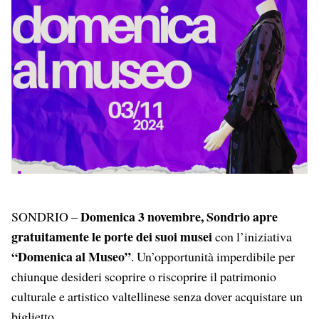
c
a
n
l
a
e
t
k
e
i
b
s
e
g
l
o
A
d
r
o
p
I
a
k
p
n
m
Domenica 3 novembre, Sondrio apre
SONDRIO –
gratuitamente le porte dei suoi musei
con l’iniziativa
“Domenica al Museo”
. Un’opportunità imperdibile per
chiunque desideri scoprire o riscoprire il patrimonio
culturale e artistico valtellinese senza dover acquistare un
biglietto.