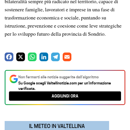
bilateralità sempre più radicato nel territorio, capace di
sostenere famiglie, lavoratori e imprese in una fase di
trasformazione economica e sociale, puntando su
istruzione, prevenzione e coesione come leve strategiche
per lo sviluppo futuro della provincia di Sondrio.
F
X
W
L
T
E
a
h
i
e
m
c
a
n
l
a
Non fermarti alle notizie suggerite dall’algoritmo
e
t
k
e
i
Su Google scegli
Valtellinotizie.com
per un’informazione
verificata.
b
s
e
g
l
AGGIUNGI ORA
o
A
d
r
o
p
I
a
k
p
n
m
IL METEO IN VALTELLINA