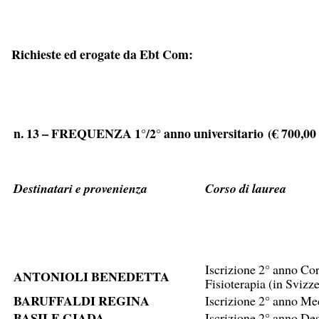
Richieste ed erogate da Ebt Com:
n. 13 – FREQUENZA 1°/2° anno universit
ario
(€ 700,00
Destinatari e provenienza
Corso di laurea
Iscrizione 2° anno Cors
ANTONIOLI BENEDETTA
Fisioterapia (in Svizz
BARUFFALDI REGINA
Iscrizione 2° anno Me
BASILE GIADA
Iscrizione 2° anno Des