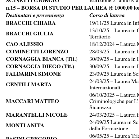
SCINETTI GIORGIO
Iscrizione 2° anno M
n.15 – BORSA DI STUDIO PER LAUREA (€ 1000,00 lor
Destinatari e provenienza
Corso di laurea
BRACCHI CHIARA
19/11/25 Laurea in Inf
13/10/25 – Laurea in 
BRACCHI GIULIA
Territorio
CAO ALESSIO
18/12/2024 – Laurea M
COMINETTI LORENZO
28/03/25 – Laurea in 
CORNAGGIA BIANCA (Tit.)
30/09/25 – Laurea in 
CORNAGGIA DIEGO (Tit.)
30/09/25 – Laurea in 
FALDARINI SIMONE
23/09/25 Laurea in Sc
24/03/25 – Laurea Mag
GENTILI MARTA
Internazionali
06/10/2025 – Laurea M
MACCARI MATTEO
Criminologiche per L’i
Sicurezza
MARANTELLI NICOLE
24/03/2025 – Laurea i
24/09/25 Laurea in Sc
MONTI ANITA
della Formazione
06/05/25 – Laurea Tri
PASINI GREGORIO