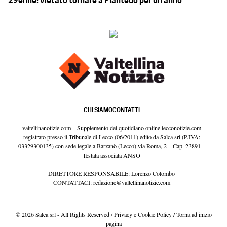
29enne: vietato tornare a Piantedo per un anno
CHI SIAMO
CONTATTI
valtellinanotizie.com – Supplemento del quotidiano online lecconotizie.com
registrato presso il Tribunale di Lecco (06/2011) edito da Salca srl (P.IVA:
03329300135) con sede legale a Barzanò (Lecco) via Roma, 2 – Cap. 23891 –
Testata associata ANSO
DIRETTORE RESPONSABILE: Lorenzo Colombo
CONTATTACI:
redazione@valtellinanotizie.com
© 2026 Salca srl - All Rights Reserved /
Privacy e Cookie Policy
/
Torna ad inizio
pagina