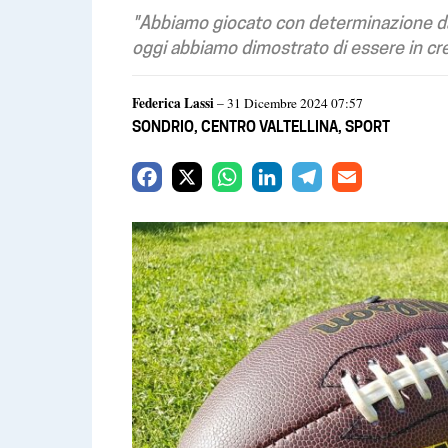
"Abbiamo giocato con determinazione dall’
oggi abbiamo dimostrato di essere in cre
Federica Lassi
– 31 Dicembre 2024 07:57
SONDRIO
,
CENTRO VALTELLINA
,
SPORT
F
X
W
L
T
E
a
h
i
e
m
c
a
n
l
a
e
t
k
e
i
b
s
e
g
l
o
A
d
r
o
p
I
a
k
p
n
m