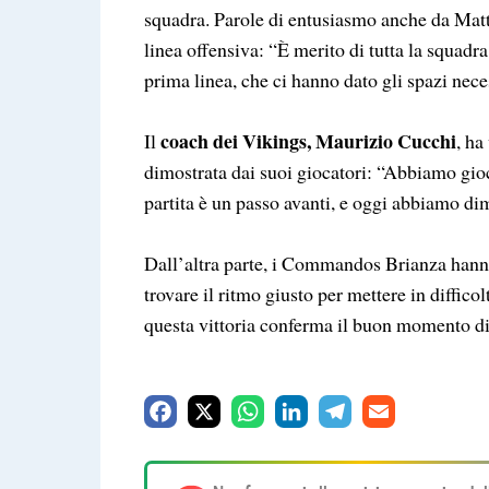
squadra. Parole di entusiasmo anche da Matt
linea offensiva: “È merito di tutta la squadra
prima linea, che ci hanno dato gli spazi neces
coach dei Vikings, Maurizio Cucchi
Il
, ha
dimostrata dai suoi giocatori: “Abbiamo gioc
partita è un passo avanti, e oggi abbiamo dim
Dall’altra parte, i Commandos Brianza hanno
trovare il ritmo giusto per mettere in difficol
questa vittoria conferma il buon momento di 
F
X
W
L
T
E
a
h
i
e
m
c
a
n
l
a