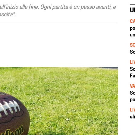
inizio alla fine. Ogni partita è un passo avanti, e
U
scita".
CA
po
un
SO
So
LI
So
Fe
VA
So
po
LI
el