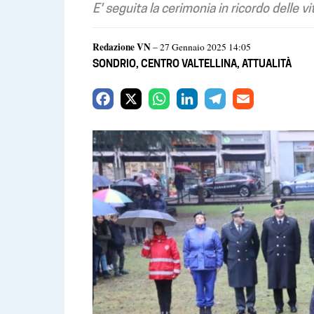
E' seguita la cerimonia in ricordo delle 
Redazione VN
– 27 Gennaio 2025 14:05
SONDRIO
,
CENTRO VALTELLINA
,
ATTUALITÀ
F
X
W
L
T
E
a
h
i
e
m
c
a
n
l
a
e
t
k
e
i
b
s
e
g
l
o
A
d
r
o
p
I
a
k
p
n
m