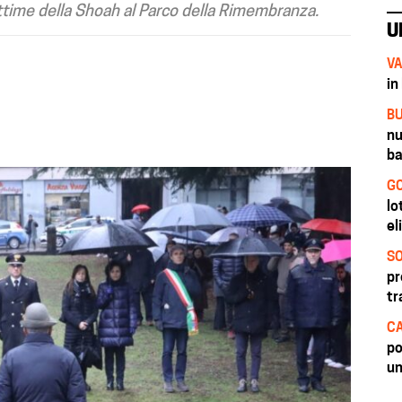
vittime della Shoah al Parco della Rimembranza.
U
VA
in
BU
nu
ba
GO
lo
el
SO
pr
tr
CA
po
un