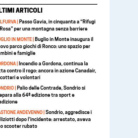
LTIMI ARTICOLI
Passo Gavia, in cinquanta a “Rifugi
LFURVA |
 Rosa” per una montagna senza barriere
Buglio in Monte inaugura il
GLIO IN MONTE |
ovo parco giochi di Ronco: uno spazio per
mbini e famiglie
Incendio a Gordona, continua la
RDONA |
tta contro il rogo: ancora in azione Canadair,
icotteri e volontari
Palio delle Contrade, Sondrio si
NDRIO |
epara alla 64ª edizione tra sport e
adizione
Sondrio, aggredisce i
STIONE ANDEVENNO |
liziotti dopo l’incidente: arrestato, aveva
o scooter rubato