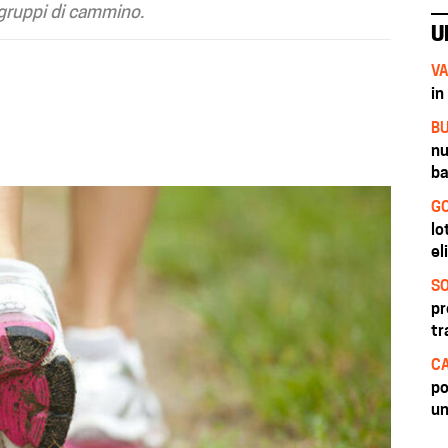
 gruppi di cammino.
U
VA
in
BU
nu
ba
GO
lo
el
SO
pr
tr
CA
po
un