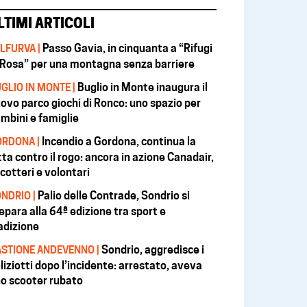
LTIMI ARTICOLI
Passo Gavia, in cinquanta a “Rifugi
LFURVA |
 Rosa” per una montagna senza barriere
Buglio in Monte inaugura il
GLIO IN MONTE |
ovo parco giochi di Ronco: uno spazio per
mbini e famiglie
Incendio a Gordona, continua la
RDONA |
tta contro il rogo: ancora in azione Canadair,
icotteri e volontari
Palio delle Contrade, Sondrio si
NDRIO |
epara alla 64ª edizione tra sport e
adizione
Sondrio, aggredisce i
STIONE ANDEVENNO |
liziotti dopo l’incidente: arrestato, aveva
o scooter rubato