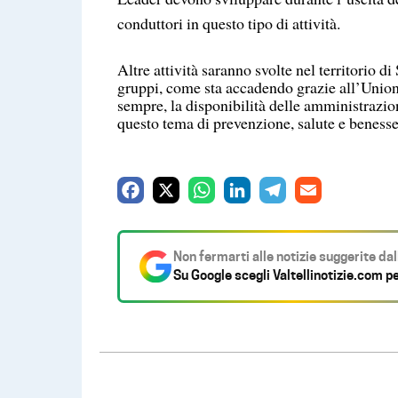
conduttori in questo tipo di attività.
Altre attività saranno svolte nel territorio di
gruppi, come sta accadendo grazie all’Uni
sempre, la disponibilità delle amministrazion
questo tema di prevenzione, salute e benesse
F
X
W
L
T
E
a
h
i
e
m
c
a
n
l
a
Non fermarti alle notizie suggerite da
e
t
k
e
i
Su Google scegli
Valtellinotizie.com
pe
b
s
e
g
l
o
A
d
r
o
p
I
a
k
p
n
m