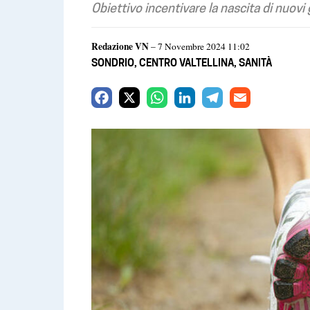
Obiettivo incentivare la nascita di nuovi
Redazione VN
– 7 Novembre 2024 11:02
SONDRIO
,
CENTRO VALTELLINA
,
SANITÀ
F
X
W
L
T
E
a
h
i
e
m
c
a
n
l
a
e
t
k
e
i
b
s
e
g
l
o
A
d
r
o
p
I
a
k
p
n
m