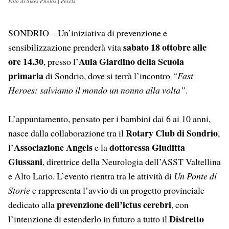
Foto di Sikes Photos | Pexels
SONDRIO – Un’iniziativa di prevenzione e
sabato 18 ottobre alle
sensibilizzazione prenderà vita
ore 14.30
Aula Giardino della Scuola
, presso l’
primaria
di Sondrio, dove si terrà l’incontro
“Fast
Heroes: salviamo il mondo un nonno alla volta”
.
L’appuntamento, pensato per i bambini dai 6 ai 10 anni,
Rotary Club di Sondrio
nasce dalla collaborazione tra il
,
Associazione Angels
dottoressa Giuditta
l’
e la
Giussani
, direttrice della Neurologia dell’ASST Valtellina
e Alto Lario. L’evento rientra tra le attività di
Un Ponte di
Storie
e rappresenta l’avvio di un progetto provinciale
prevenzione dell’ictus cerebri
dedicato alla
, con
Distretto
l’intenzione di estenderlo in futuro a tutto il