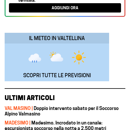
verificata.
b
s
e
g
l
AGGIUNGI ORA
o
A
d
r
o
p
I
a
k
p
n
m
IL METEO IN VALTELLINA
SCOPRI TUTTE LE PREVISIONI
ULTIMI ARTICOLI
VAL MASINO |
Doppio intervento sabato per il Soccorso
Alpino Valmasino
MADESIMO |
Madesimo. Incrodato in un canale:
escursionista soccorso nella notte a 2.500 metri