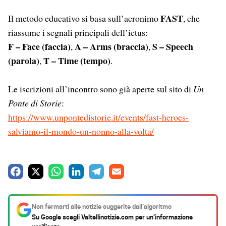
FAST
Il metodo educativo si basa sull’acronimo
, che
riassume i segnali principali dell’ictus:
F – Face (faccia)
A – Arms (braccia)
S – Speech
,
,
(parola)
T – Time (tempo)
,
.
Le iscrizioni all’incontro sono già aperte sul sito di
Un
Ponte di Storie
:
https://www.unpontedistorie.it/events/fast-heroes-
salviamo-il-mondo-un-nonno-alla-volta/
F
X
W
L
T
E
a
h
i
e
m
c
a
n
l
a
Non fermarti alle notizie suggerite dall’algoritmo
e
t
k
e
i
Su Google scegli
Valtellinotizie.com
per un’informazione