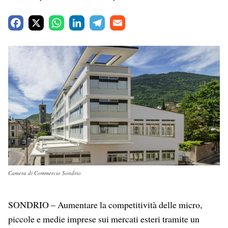
F
X
W
L
T
E
a
h
i
e
m
c
a
n
l
a
e
t
k
e
i
b
s
e
g
l
o
A
d
r
o
p
I
a
k
p
n
m
Camera di Commercio Sondrio
SONDRIO –
Aumentare la competitività delle micro,
piccole e medie imprese sui mercati esteri tramite un