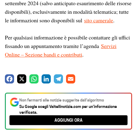
settembre 2024 (salvo anticipato esaurimento delle risorse
disponibili), esclusivamente in modalità telematica; tutte
le informazioni sono disponibili sul
sito camerale
.
Per qualsiasi informazione è possibile contattare gli uffici
fissando un appuntamento tramite l’agenda
Servizi
Online – Sezione bandi e contributi
.
F
X
W
L
T
E
a
h
i
e
m
c
a
n
l
a
Non fermarti alle notizie suggerite dall’algoritmo
e
t
k
e
i
Su Google scegli
Valtellinotizie.com
per un’informazione
verificata.
b
s
e
g
l
AGGIUNGI ORA
o
A
d
r
o
p
I
a