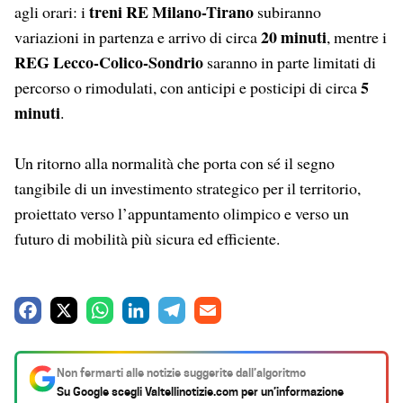
treni RE Milano-Tirano
agli orari: i
subiranno
20 minuti
variazioni in partenza e arrivo di circa
, mentre i
REG Lecco-Colico-Sondrio
saranno in parte limitati di
5
percorso o rimodulati, con anticipi e posticipi di circa
minuti
.
Un ritorno alla normalità che porta con sé il segno
tangibile di un investimento strategico per il territorio,
proiettato verso l’appuntamento olimpico e verso un
futuro di mobilità più sicura ed efficiente.
F
X
W
L
T
E
a
h
i
e
m
c
a
n
l
a
Non fermarti alle notizie suggerite dall’algoritmo
e
t
k
e
i
Su Google scegli
Valtellinotizie.com
per un’informazione