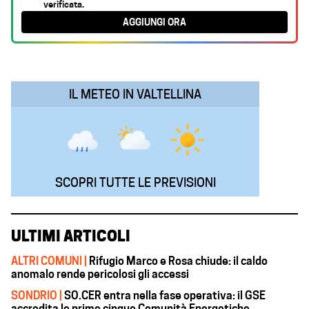
verificata.
b
s
e
g
l
AGGIUNGI ORA
o
A
d
r
o
p
I
a
k
p
n
m
IL METEO IN VALTELLINA
SCOPRI TUTTE LE PREVISIONI
ULTIMI ARTICOLI
ALTRI COMUNI |
Rifugio Marco e Rosa chiude: il caldo
anomalo rende pericolosi gli accessi
SONDRIO |
SO.CER entra nella fase operativa: il GSE
accredita le prime cinque Comunità Energetiche