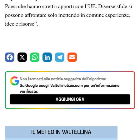
Paesi che hanno stretti rapporti con l’UE. Diverse sfide si
possono affrontare solo mettendo in comune esperienze,
idee e risorse”.
F
X
W
L
T
E
a
h
i
e
m
c
a
n
l
a
Non fermarti alle notizie suggerite dall’algoritmo
e
t
k
e
i
Su Google scegli
Valtellinotizie.com
per un’informazione
verificata.
b
s
e
g
l
AGGIUNGI ORA
o
A
d
r
o
p
I
a
k
p
n
m
IL METEO IN VALTELLINA