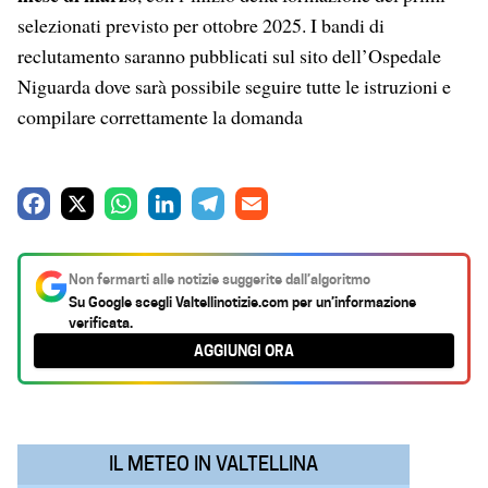
selezionati previsto per ottobre 2025. I bandi di
reclutamento saranno pubblicati sul sito dell’Ospedale
Niguarda dove sarà possibile seguire tutte le istruzioni e
compilare correttamente la domanda
F
X
W
L
T
E
a
h
i
e
m
c
a
n
l
a
Non fermarti alle notizie suggerite dall’algoritmo
e
t
k
e
i
Su Google scegli
Valtellinotizie.com
per un’informazione
verificata.
b
s
e
g
l
AGGIUNGI ORA
o
A
d
r
o
p
I
a
k
p
n
m
IL METEO IN VALTELLINA