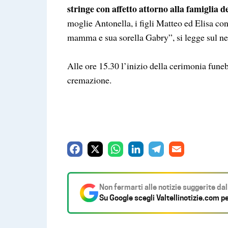
stringe con affetto attorno alla famiglia 
moglie Antonella, i figli Matteo ed Elisa con
mamma e sua sorella Gabry”, si legge sul ne
Alle ore 15.30 l’inizio della cerimonia funeb
cremazione.
F
X
W
L
T
E
a
h
i
e
m
c
a
n
l
a
Non fermarti alle notizie suggerite da
e
t
k
e
i
Su Google scegli
Valtellinotizie.com
pe
b
s
e
g
l
o
A
d
r