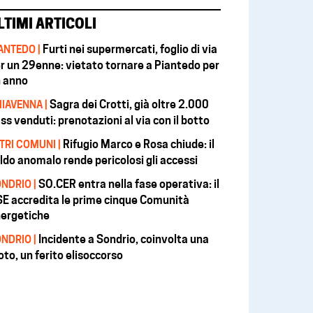
LTIMI ARTICOLI
Furti nei supermercati, foglio di via
ANTEDO |
r un 29enne: vietato tornare a Piantedo per
 anno
Sagra dei Crotti, già oltre 2.000
IAVENNA |
ss venduti: prenotazioni al via con il botto
Rifugio Marco e Rosa chiude: il
TRI COMUNI |
ldo anomalo rende pericolosi gli accessi
SO.CER entra nella fase operativa: il
NDRIO |
E accredita le prime cinque Comunità
ergetiche
Incidente a Sondrio, coinvolta una
NDRIO |
to, un ferito elisoccorso