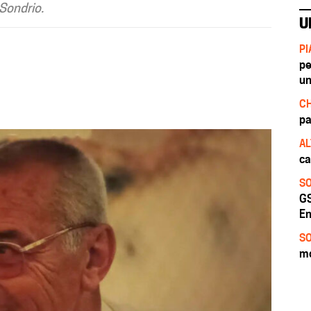
 Sondrio.
U
PI
pe
un
CH
pa
AL
ca
SO
GS
En
SO
mo