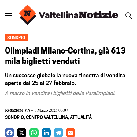
SONDRIO
Olimpiadi Milano-Cortina, già 613
mila biglietti venduti
Un successo globale la nuova finestra di vendita
aperta dal 25 al 27 febbraio.
A marzo in vendita i biglietti delle Paralimpiadi.
Redazione VN
– 1 Marzo 2025 06:07
SONDRIO
,
CENTRO VALTELLINA
,
ATTUALITÀ
F
X
W
L
T
E