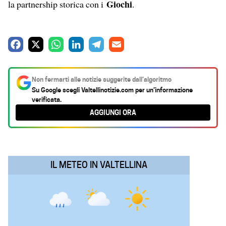
Giochi
la partnership storica con i
.
F
X
W
L
T
E
a
h
i
e
m
c
a
n
l
a
Non fermarti alle notizie suggerite dall’algoritmo
e
t
k
e
i
Su Google scegli
Valtellinotizie.com
per un’informazione
verificata.
b
s
e
g
l
AGGIUNGI ORA
o
A
d
r
o
p
I
a
k
p
n
m
IL METEO IN VALTELLINA