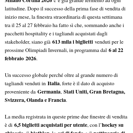
latitudine. Dopo il successo della prima fase di vendita di
inizio mese, la finestra straordinaria di questa settimana
tra il 25 al 27 febbraio ha fatto sì che, sommando anche i
pacchetti hospitality e i tagliandi acquistati dagli
613 mila i biglietti
stakeholder, siano già
venduti per le
6 al 22
prossime Olimpiadi Invernali, in programma dal
febbraio
2026
.
Un successo globale perché oltre al grande numero di
Italia
tagliandi venduti in
, forte è il dato di acquisto
Germania
Stati Uniti, Gran Bretagna,
proveniente da
,
Svizzera, Olanda e Francia
.
La media registrata in queste prime due finestre di vendita
6,5 biglietti acquistati per utente
hockey su
è di
, con l’
ghiaccio
biathlon
sci di fondo
pattinaggio di
, il
, lo
e il