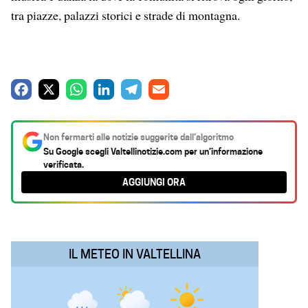
tra piazze, palazzi storici e strade di montagna.
F
X
W
L
T
E
a
h
i
e
m
c
a
n
l
a
Non fermarti alle notizie suggerite dall’algoritmo
e
t
k
e
i
Su Google scegli
Valtellinotizie.com
per un’informazione
verificata.
b
s
e
g
l
AGGIUNGI ORA
o
A
d
r
o
p
I
a
k
p
n
m
IL METEO IN VALTELLINA