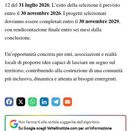
31 luglio 2026
12 del
. L’esito della selezione è previsto
30 novembre 2026
entro il
. I progetti selezionati
30 novembre 2029
dovranno essere completati entro il
,
con rendicontazione finale entro sei mesi dalla
conclusione.
Un’opportunità concreta per enti, associazioni e realtà
locali di proporre idee capaci di lasciare un segno sul
territorio, contribuendo alla costruzione di una comunità
più inclusiva, dinamica e attenta ai bisogni emergenti.
F
X
W
L
T
E
a
h
i
e
m
c
a
n
l
a
Non fermarti alle notizie suggerite dall’algoritmo
e
t
k
e
i
Su Google scegli
Valtellinotizie.com
per un’informazione