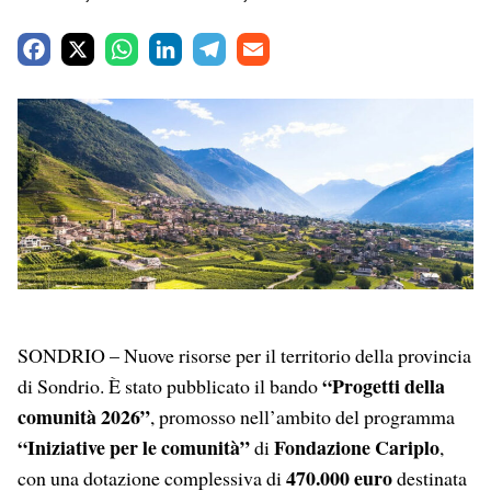
F
X
W
L
T
E
a
h
i
e
m
c
a
n
l
a
e
t
k
e
i
b
s
e
g
l
o
A
d
r
o
p
I
a
k
p
n
m
SONDRIO – Nuove risorse per il territorio della provincia
“Progetti della
di Sondrio. È stato pubblicato il bando
comunità 2026”
, promosso nell’ambito del programma
“Iniziative per le comunità”
Fondazione Cariplo
di
,
470.000 euro
con una dotazione complessiva di
destinata