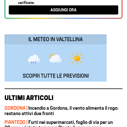
verificata.
b
s
e
g
l
AGGIUNGI ORA
o
A
d
r
o
p
I
a
k
p
n
m
IL METEO IN VALTELLINA
SCOPRI TUTTE LE PREVISIONI
ULTIMI ARTICOLI
GORDONA |
Incendio a Gordona, il vento alimenta il rogo:
restano attivi due fronti
PIANTEDO |
Furti nei supermercati, foglio di via per un