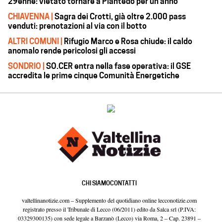
29enne: vietato tornare a Piantedo per un anno
CHIAVENNA |
Sagra dei Crotti, già oltre 2.000 pass
venduti: prenotazioni al via con il botto
ALTRI COMUNI |
Rifugio Marco e Rosa chiude: il caldo
anomalo rende pericolosi gli accessi
SONDRIO |
SO.CER entra nella fase operativa: il GSE
accredita le prime cinque Comunità Energetiche
CHI SIAMO
CONTATTI
valtellinanotizie.com – Supplemento del quotidiano online lecconotizie.com
registrato presso il Tribunale di Lecco (06/2011) edito da Salca srl (P.IVA:
03329300135) con sede legale a Barzanò (Lecco) via Roma, 2 – Cap. 23891 –