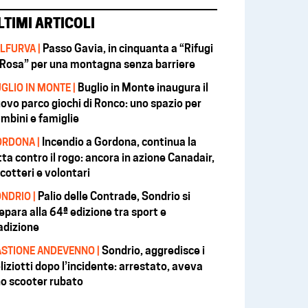
LTIMI ARTICOLI
Passo Gavia, in cinquanta a “Rifugi
LFURVA |
 Rosa” per una montagna senza barriere
Buglio in Monte inaugura il
GLIO IN MONTE |
ovo parco giochi di Ronco: uno spazio per
mbini e famiglie
Incendio a Gordona, continua la
RDONA |
tta contro il rogo: ancora in azione Canadair,
icotteri e volontari
Palio delle Contrade, Sondrio si
NDRIO |
epara alla 64ª edizione tra sport e
adizione
Sondrio, aggredisce i
STIONE ANDEVENNO |
liziotti dopo l’incidente: arrestato, aveva
o scooter rubato