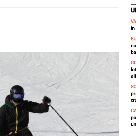
U
VA
in
BU
nu
ba
GO
lo
el
SO
pr
tr
CA
po
un