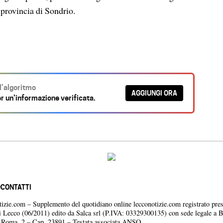
 provincia di Sondrio.
ll’algoritmo
AGGIUNGI ORA
r un’informazione verificata.
O
CONTATTI
otizie.com – Supplemento del quotidiano online lecconotizie.com registrato pres
i Lecco (06/2011) edito da Salca srl (P.IVA: 03329300135) con sede legale a 
a Roma, 2 – Cap. 23891 – Testata associata ANSO