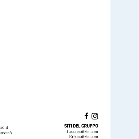
SITI DEL GRUPPO
so il
Lecconotizie.com
Barzanò
Erbanotizie.com