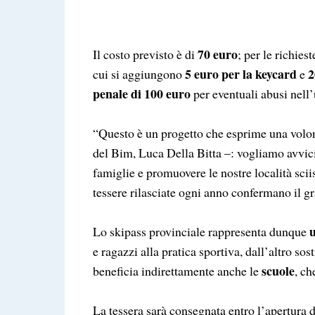
70 euro
Il costo previsto è di
; per le richiest
5 euro per la keycard
2
cui si aggiungono
e
penale di 100 euro
per eventuali abusi nell’u
“Questo è un progetto che esprime una volontà
del Bim, Luca Della Bitta –: vogliamo avvicin
famiglie e promuovere le nostre località sciis
tessere rilasciate ogni anno confermano il gr
u
Lo skipass provinciale rappresenta dunque
e ragazzi alla pratica sportiva, dall’altro so
scuole
beneficia indirettamente anche le
, ch
La tessera sarà consegnata entro l’apertura 