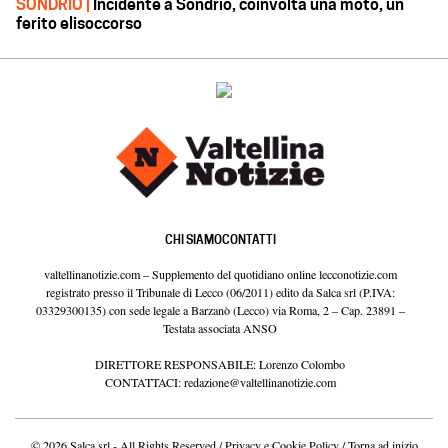
SONDRIO |
Incidente a Sondrio, coinvolta una moto, un
ferito elisoccorso
CHI SIAMO
CONTATTI
valtellinanotizie.com – Supplemento del quotidiano online lecconotizie.com
registrato presso il Tribunale di Lecco (06/2011) edito da Salca srl (P.IVA:
03329300135) con sede legale a Barzanò (Lecco) via Roma, 2 – Cap. 23891 –
Testata associata ANSO
DIRETTORE RESPONSABILE: Lorenzo Colombo
CONTATTACI:
redazione@valtellinanotizie.com
© 2026 Salca srl - All Rights Reserved /
Privacy e Cookie Policy
/
Torna ad inizio