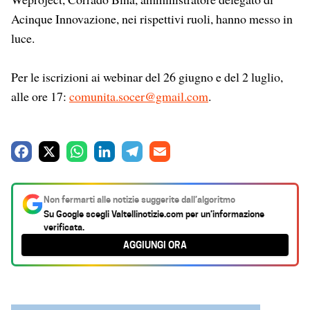
Acinque Innovazione, nei rispettivi ruoli, hanno messo in
luce.
Per le iscrizioni ai webinar del 26 giugno e del 2 luglio,
alle ore 17:
comunita.socer@gmail.com
.
F
X
W
L
T
E
a
h
i
e
m
c
a
n
l
a
Non fermarti alle notizie suggerite dall’algoritmo
e
t
k
e
i
Su Google scegli
Valtellinotizie.com
per un’informazione
verificata.
b
s
e
g
l
AGGIUNGI ORA
o
A
d
r
o
p
I
a
k
p
n
m