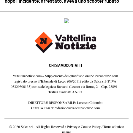
dopo l’incidente: arrestato, aveva uno scooter rubato
CHI SIAMO
CONTATTI
valtellinanotizie.com – Supplemento del quotidiano online lecconotizie.com
registrato presso il Tribunale di Lecco (06/2011) edito da Salca srl (P.IVA:
03329300135) con sede legale a Barzanò (Lecco) via Roma, 2 – Cap. 23891 –
Testata associata ANSO
DIRETTORE RESPONSABILE: Lorenzo Colombo
CONTATTACI:
redazione@valtellinanotizie.com
© 2026 Salca srl - All Rights Reserved /
Privacy e Cookie Policy
/
Torna ad inizio
pagina