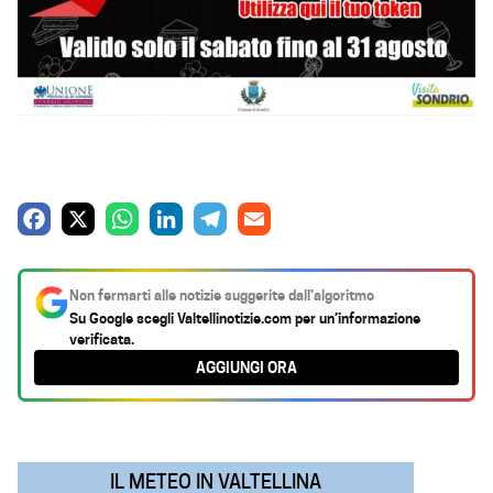
F
X
W
L
T
E
a
h
i
e
m
c
a
n
l
a
Non fermarti alle notizie suggerite dall’algoritmo
e
t
k
e
i
Su Google scegli
Valtellinotizie.com
per un’informazione
verificata.
b
s
e
g
l
AGGIUNGI ORA
o
A
d
r
o
p
I
a
k
p
n
m
IL METEO IN VALTELLINA