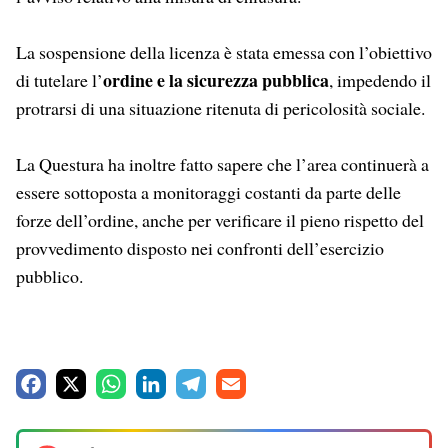
La sospensione della licenza è stata emessa con l’obiettivo
ordine e la sicurezza pubblica
di tutelare l’
, impedendo il
protrarsi di una situazione ritenuta di pericolosità sociale.
La Questura ha inoltre fatto sapere che l’area continuerà a
essere sottoposta a monitoraggi costanti da parte delle
forze dell’ordine, anche per verificare il pieno rispetto del
provvedimento disposto nei confronti dell’esercizio
pubblico.
F
X
W
L
T
E
a
h
i
e
m
c
a
n
l
a