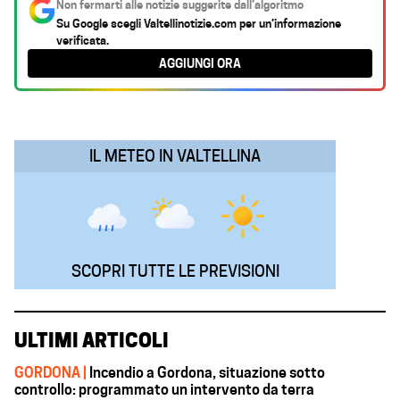
Non fermarti alle notizie suggerite dall’algoritmo
e
t
k
e
i
Su Google scegli
Valtellinotizie.com
per un’informazione
verificata.
b
s
e
g
l
AGGIUNGI ORA
o
A
d
r
o
p
I
a
k
p
n
m
IL METEO IN VALTELLINA
SCOPRI TUTTE LE PREVISIONI
ULTIMI ARTICOLI
GORDONA |
Incendio a Gordona, situazione sotto
controllo: programmato un intervento da terra