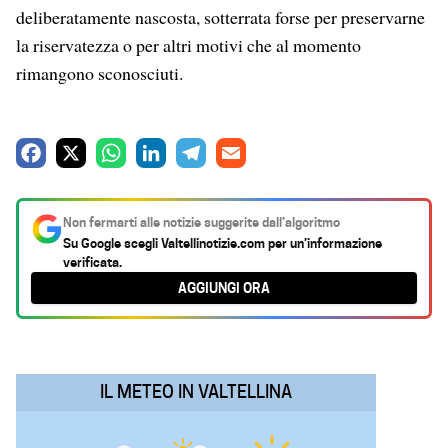
deliberatamente nascosta, sotterrata forse per preservarne
la riservatezza o per altri motivi che al momento
rimangono sconosciuti.
F
X
W
L
T
E
a
h
i
e
m
c
a
n
l
a
Non fermarti alle notizie suggerite dall’algoritmo
e
t
k
e
i
Su Google scegli
Valtellinotizie.com
per un’informazione
verificata.
b
s
e
g
l
AGGIUNGI ORA
o
A
d
r
o
p
I
a
k
p
n
m
IL METEO IN VALTELLINA