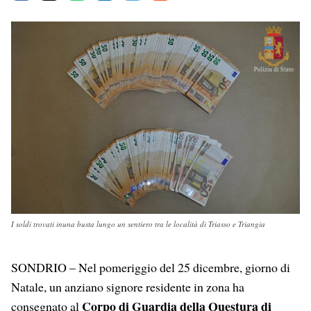
a
h
i
e
m
c
a
n
l
a
e
t
k
e
i
b
s
e
g
l
o
A
d
r
o
p
I
a
k
p
n
m
I soldi trovati inuna busta lungo un sentiero tra le località di Triasso e Triangia
SONDRIO – Nel pomeriggio del 25 dicembre, giorno di
Natale, un anziano signore residente in zona ha
Corpo di Guardia della Questura di
consegnato al