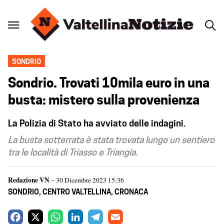
SONDRIO
Sondrio. Trovati 10mila euro in una
busta: mistero sulla provenienza
La Polizia di Stato ha avviato delle indagini.
La busta sotterrata è stata trovata lungo un sentiero
tra le località di Triasso e Triangia.
Redazione VN
– 30 Dicembre 2023 15:36
SONDRIO
,
CENTRO VALTELLINA
,
CRONACA
F
X
W
L
T
E