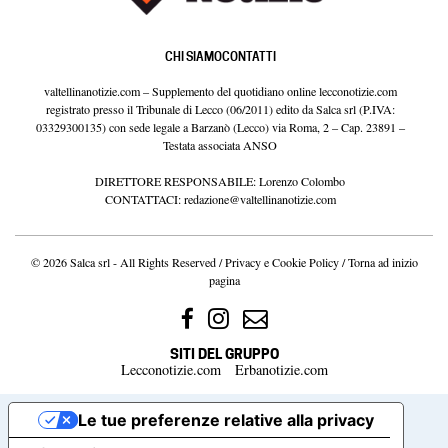
CHI SIAMO
CONTATTI
valtellinanotizie.com – Supplemento del quotidiano online lecconotizie.com
registrato presso il Tribunale di Lecco (06/2011) edito da Salca srl (P.IVA:
03329300135) con sede legale a Barzanò (Lecco) via Roma, 2 – Cap. 23891 –
Testata associata ANSO
DIRETTORE RESPONSABILE: Lorenzo Colombo
CONTATTACI:
redazione@valtellinanotizie.com
© 2026 Salca srl - All Rights Reserved /
Privacy e Cookie Policy
/
Torna ad inizio
pagina
SITI DEL GRUPPO
Lecconotizie.com
Erbanotizie.com
Le tue preferenze relative alla privacy