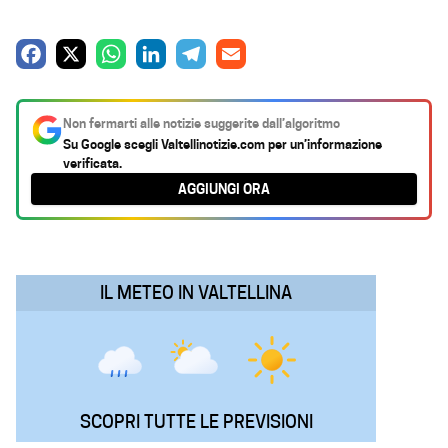
F
X
W
L
T
E
a
h
i
e
m
c
a
n
l
a
Non fermarti alle notizie suggerite dall’algoritmo
e
t
k
e
i
Su Google scegli
Valtellinotizie.com
per un’informazione
verificata.
b
s
e
g
l
AGGIUNGI ORA
o
A
d
r
o
p
I
a
k
p
n
m
IL METEO IN VALTELLINA
SCOPRI TUTTE LE PREVISIONI