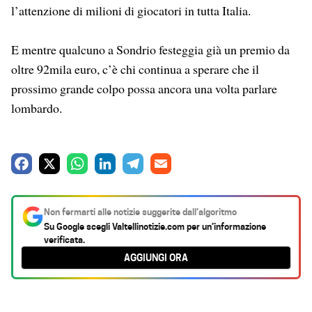
l’attenzione di milioni di giocatori in tutta Italia.
E mentre qualcuno a Sondrio festeggia già un premio da
oltre 92mila euro, c’è chi continua a sperare che il
prossimo grande colpo possa ancora una volta parlare
lombardo.
F
X
W
L
T
E
a
h
i
e
m
c
a
n
l
a
Non fermarti alle notizie suggerite dall’algoritmo
e
t
k
e
i
Su Google scegli
Valtellinotizie.com
per un’informazione
verificata.
b
s
e
g
l
AGGIUNGI ORA
o
A
d
r
o
p
I
a
k
p
n
m